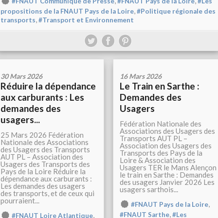
,
,
#FNAUT Communiqué de Presse
#FNAUT Pays de la Loire
#Les
,
propositions de la FNAUT Pays de la Loire
#Politique régionale des
,
transports
#Transport et Environnement
30 Mars 2026
16 Mars 2026
Réduire la dépendance
Le Train en Sarthe :
aux carburants : Les
Demandes des
demandes des
Usagers
usagers...
Fédération Nationale des
Associations des Usagers des
25 Mars 2026 Fédération
Transports AUT PL –
Nationale des Associations
Association des Usagers des
des Usagers des Transports
Transports des Pays de la
AUT PL – Association des
Loire & Association des
Usagers des Transports des
Usagers TER le Mans Alençon
Pays de la Loire Réduire la
le train en Sarthe : Demandes
dépendance aux carburants :
des usagers Janvier 2026 Les
Les demandes des usagers
usagers sarthois...
des transports, et de ceux qui
pourraient...
,
#FNAUT Pays de la Loire
,
,
#FNAUT Sarthe
#Les
#FNAUT Loire Atlantique