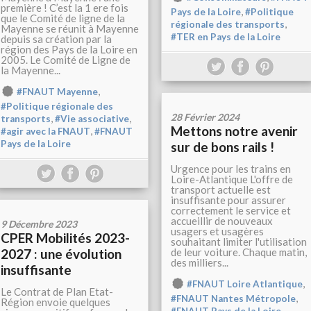
première ! C’est la 1 ere fois
,
Pays de la Loire
#Politique
que le Comité de ligne de la
,
régionale des transports
Mayenne se réunit à Mayenne
#TER en Pays de la Loire
depuis sa création par la
région des Pays de la Loire en
2005. Le Comité de Ligne de
la Mayenne...
,
#FNAUT Mayenne
#Politique régionale des
28 Février 2024
,
,
transports
#Vie associative
Mettons notre avenir
,
#agir avec la FNAUT
#FNAUT
Pays de la Loire
sur de bons rails !
Urgence pour les trains en
Loire-Atlantique L'offre de
transport actuelle est
insuffisante pour assurer
correctement le service et
accueillir de nouveaux
9 Décembre 2023
usagers et usagères
CPER Mobilités 2023-
souhaitant limiter l'utilisation
2027 : une évolution
de leur voiture. Chaque matin,
des milliers...
insuffisante
,
#FNAUT Loire Atlantique
Le Contrat de Plan Etat-
,
#FNAUT Nantes Métropole
Région envoie quelques
,