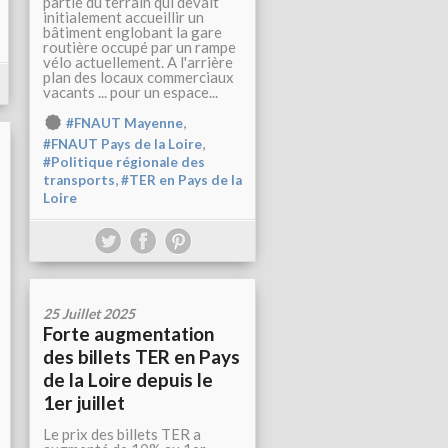
partie du terrain qui devait
initialement accueillir un
bâtiment englobant la gare
routière occupé par un rampe
vélo actuellement. A l'arrière
plan des locaux commerciaux
vacants ... pour un espace...
,
#FNAUT Mayenne
,
#FNAUT Pays de la Loire
#Politique régionale des
,
transports
#TER en Pays de la
Loire
25 Juillet 2025
Forte augmentation
des billets TER en Pays
de la Loire depuis le
1er juillet
Le prix des billets TER a