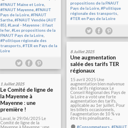
propositions de la FNAUT
,
#FNAUT Maine et Loire
,
Pays de la Loire
#Politique
,
#FNAUT Mayenne
#FNAUT
,
régionale des transports
,
Pays de la Loire
#FNAUT
#TER en Pays de la Loire
,
Sarthe
#FNAUT Vendée (AUT
,
85)
#Laval - Mayenne : il faut
,
le fer
#Les propositions de la
,
FNAUT Pays de la Loire
#Politique régionale des
,
transports
#TER en Pays de la
Loire
8 Juillet 2025
Une augmentation
salée des tarifs TER
régionaux
15 avril 2025 Une
augmentation bien malvenue
1 Juillet 2025
des tarifs régionaux Le
Le Comité de ligne de
Conseil Régional des Pays de
la Mayenne à
la Loire a voté une forte
augmentation des tarifs,
Mayenne : une
applicable au 1er juillet. Pour
première !
les billets occasionnels,
l’augmentation de 10 % va
être très pénalisante...
Laval, le 29/06/2025 Le
Comité de ligne de la
,
Mayenne à Mayenne : une
#Consommateurs
#FNAUT