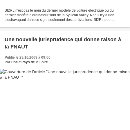
SI2RL n'est pas le nom du dernier modèle de voiture électrique ou du
dernier modèle d'ordinateur sorti de la Syllicon Valley. Non il n'y a rien
d'estravagant dans ce sigle seulement des abréviations: SI2RL pour
Système d’Intermodalité Deux-roues Légers....
Une nouvelle jurisprudence qui donne raison à
la FNAUT
Publié le 23/10/2009 à 09:00
Par
Fnaut Pays de la Loire