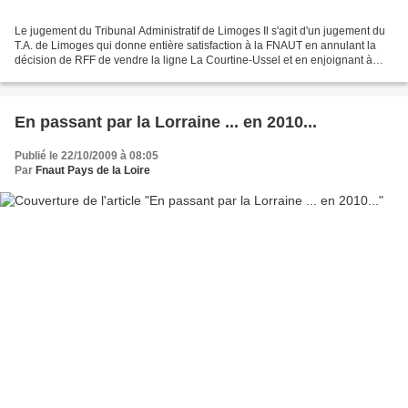
Le jugement du Tribunal Administratif de Limoges Il s'agit d'un jugement du
T.A. de Limoges qui donne entière satisfaction à la FNAUT en annulant la
décision de RFF de vendre la ligne La Courtine-Ussel et en enjoignant à
RFF de saisir le juge du contrat...
En passant par la Lorraine ... en 2010...
Publié le 22/10/2009 à 08:05
Par
Fnaut Pays de la Loire