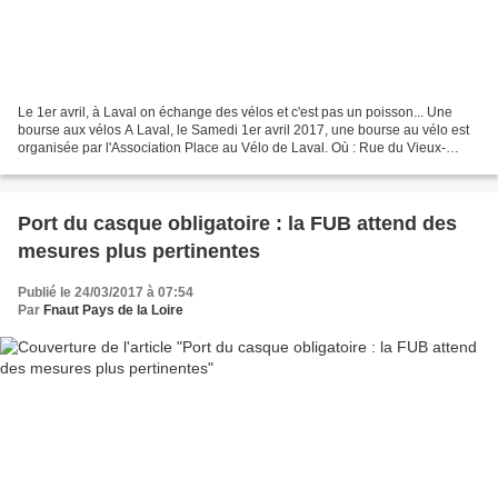
Le 1er avril, à Laval on échange des vélos et c'est pas un poisson... Une
bourse aux vélos A Laval, le Samedi 1er avril 2017, une bourse au vélo est
organisée par l'Association Place au Vélo de Laval. Où : Rue du Vieux-
Saint-Louis entre la halte fluviale...
Port du casque obligatoire : la FUB attend des
mesures plus pertinentes
Publié le 24/03/2017 à 07:54
Par
Fnaut Pays de la Loire