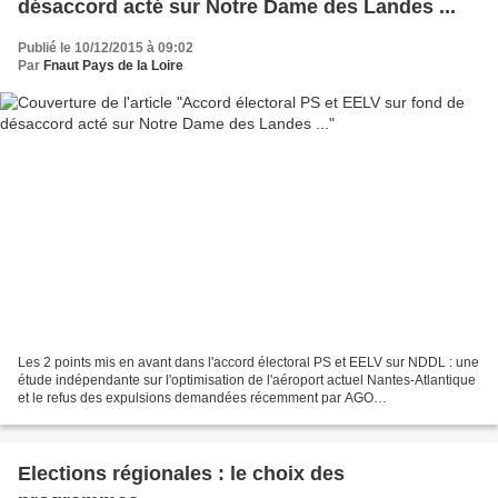
désaccord acté sur Notre Dame des Landes ...
Publié le 10/12/2015 à 09:02
Par
Fnaut Pays de la Loire
Les 2 points mis en avant dans l'accord électoral PS et EELV sur NDDL : une
étude indépendante sur l'optimisation de l'aéroport actuel Nantes-Atlantique
et le refus des expulsions demandées récemment par AGO
http://www.rfi.fr/france/20151209-france-elections-regionales-gauche-unie-
partout-second-tour-front-republicain...
Elections régionales : le choix des