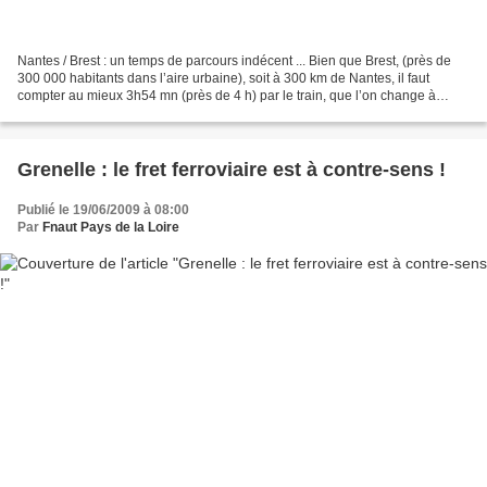
Nantes / Brest : un temps de parcours indécent ... Bien que Brest, (près de
300 000 habitants dans l’aire urbaine), soit à 300 km de Nantes, il faut
compter au mieux 3h54 mn (près de 4 h) par le train, que l’on change à
Quimper ou à Rennes. La ligne électrifiée...
Grenelle : le fret ferroviaire est à contre-sens !
Publié le 19/06/2009 à 08:00
Par
Fnaut Pays de la Loire