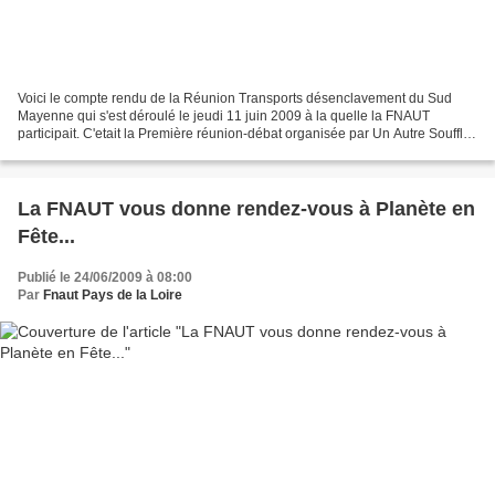
Voici le compte rendu de la Réunion Transports désenclavement du Sud
Mayenne qui s'est déroulé le jeudi 11 juin 2009 à la quelle la FNAUT
participait. C'etait la Première réunion-débat organisée par Un Autre Souffle
à la Salle St Jacques à Bazouges. Patrick...
La FNAUT vous donne rendez-vous à Planète en
Fête...
Publié le 24/06/2009 à 08:00
Par
Fnaut Pays de la Loire