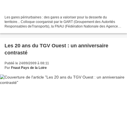
Les gares périrurbaines : des gares a valoriser pour la desserte du
territoire... Colloque coorganisé par le GART (Groupement des Autorités
Responsables deTransports), la FNAU (Fédération Nationale des Agences
d’Urbanisme) et la FNAUT. L’extension rapide...
Les 20 ans du TGV Ouest : un anniversaire
contrasté
Publié le 24/09/2009 à 08:11
Par
Fnaut Pays de la Loire