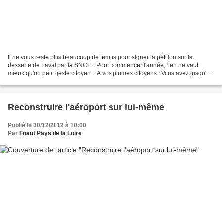
Il ne vous reste plus beaucoup de temps pour signer la pétition sur la
desserte de Laval par la SNCF... Pour commencer l'année, rien ne vaut
mieux qu'un petit geste citoyen... A vos plumes citoyens ! Vous avez jusqu'au
31 décembre... Voir le texte en...
Reconstruire l'aéroport sur lui-même
Publié le 30/12/2012 à 10:00
Par
Fnaut Pays de la Loire