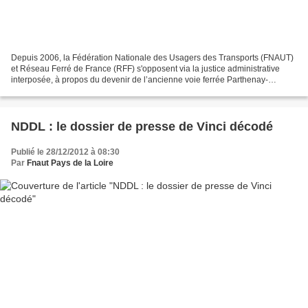
Depuis 2006, la Fédération Nationale des Usagers des Transports (FNAUT)
et Réseau Ferré de France (RFF) s'opposent via la justice administrative
interposée, à propos du devenir de l’ancienne voie ferrée Parthenay-
Bressuire qui est devenue une Voie verte....
NDDL : le dossier de presse de Vinci décodé
Publié le 28/12/2012 à 08:30
Par
Fnaut Pays de la Loire