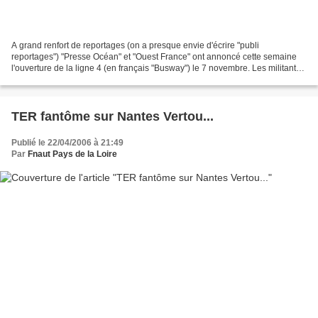
A grand renfort de reportages (on a presque envie d'écrire "publi
reportages") "Presse Océan" et "Ouest France" ont annoncé cette semaine
l'ouverture de la ligne 4 (en français "Busway") le 7 novembre. Les militants
de FNAUT Pays de la Loire se réjouissent...
TER fantôme sur Nantes Vertou...
Publié le 22/04/2006 à 21:49
Par
Fnaut Pays de la Loire