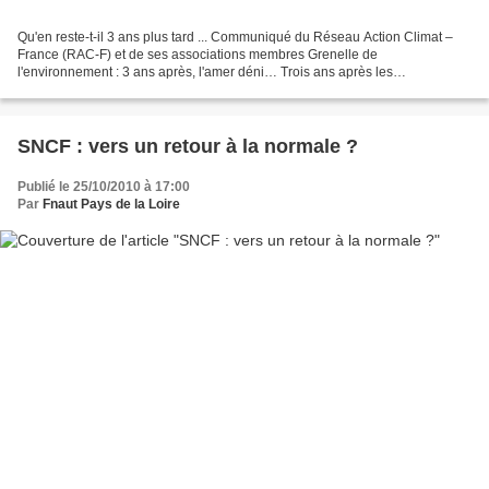
Qu'en reste-t-il 3 ans plus tard ... Communiqué du Réseau Action Climat –
France (RAC-F) et de ses associations membres Grenelle de
l'environnement : 3 ans après, l'amer déni… Trois ans après les
engagements des tables rondes du Grenelle de l'environnement...
SNCF : vers un retour à la normale ?
Publié le 25/10/2010 à 17:00
Par
Fnaut Pays de la Loire