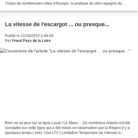
! Dans de nombreuses villes d’Europe, la pratique du vélo regagne du
terrain : à Copenhague,...
La vitesse de l'escargot ... ou presque...
Publié le 21/10/2010 à 08:00
Par
Fnaut Pays de la Loire
Rien ne va plus sur la ligne Laval / Le Mans ... De nombreux retards ont été
constatés sur cette ligne qui a été mises en observation par la Région il y a
quelques temps ( voir). Une LTV ( Limitation Temporaire de Vitesse) à
40km/h entre Sillé le Guillaume...