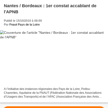
Nantes / Bordeaux : 1er constat accablant de
l'APNB
Publié le 15/10/2010 à 08:00
Par
Fnaut Pays de la Loire
A l’initiative des instances régionales des Pays de la Loire, Poitou-
Charentes, Aquitaine de la FNAUT (Fédération Nationale des Associations
d’Usagers des Transports) et de l’AFAC (Association Française des Amis
des Chemins de fer ) il est créé l’APNB...