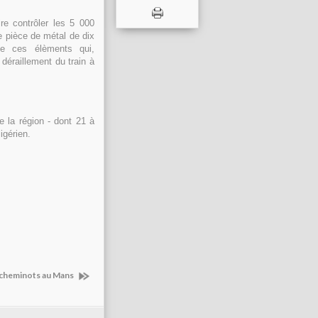
re contrôler les 5 000
te pièce de métal de dix
de ces élèments qui,
déraillement du train à
e la région - dont 21 à
igérien.
s cheminots au Mans