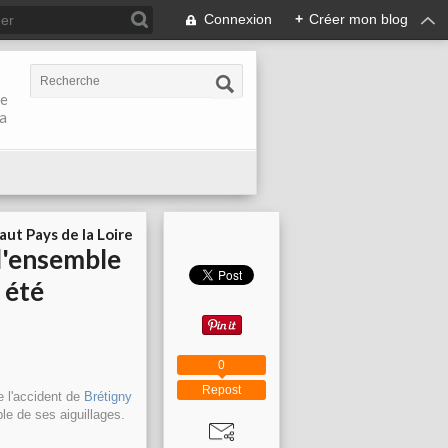
Connexion
+
Créer mon blog
de
la
aut Pays de la Loire
l'ensemble
 été
0
Repost
e l'accident de
Brétigny
le de ses aiguillages.