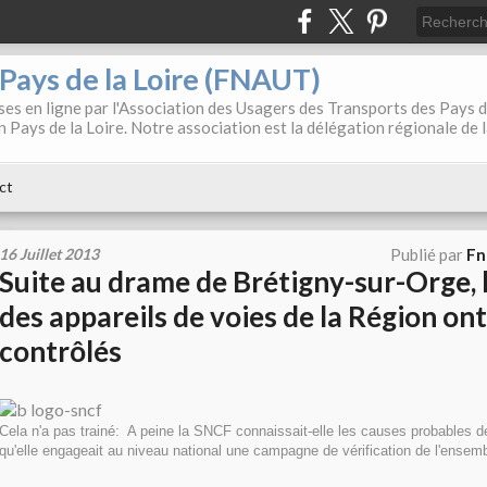
. Pays de la Loire (FNAUT)
es en ligne par l'Association des Usagers des Transports des Pays 
 Pays de la Loire. Notre association est la délégation régionale de 
ct
16 Juillet 2013
Publié par
Fn
Suite au drame de Brétigny-sur-Orge, 
des appareils de voies de la Région ont
contrôlés
Cela n'a pas trainé: A peine la SNCF connaissait-elle les causes probables d
qu'elle engageait au niveau national une campagne de vérification de l'ensemb