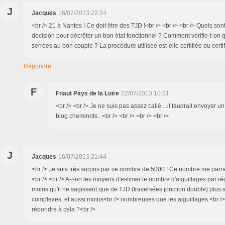
J
Jacques
16/07/2013 22:24
<br /> 21 à Nantes ! Ce doit être des TJD !<br /> <br /> <br /> Quels sont
décision pour décrêter un bon état fonctionnel ? Comment vérifie-t-on q
serrées au bon couple ? La procédure utilisée est-elle certifiée ou certi
Répondre
F
Fnaut Pays de la Loire
22/07/2013 10:31
<br /> <br /> Je ne suis pas assez callé ...il faudrait envoyer 
blog cheminots...<br /> <br /> <br /> <br />
J
Jacques
16/07/2013 21:44
<br /> Je suis très surpris par ce nombre de 5000 ! Ce nombre me parrait
<br /> <br /> A-t-on les moyens d'estimer le nombre d'aiguillages par ré
moins qu'il ne sagissent que de TJD (traversées jonction double) plus 
complexes, et aussi moins<br /> nombreuses que les aiguillages.<br /> 
répondre à cela ?<br />