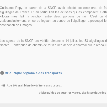
Guillaume Pepy, le patron de la SNCF, avait décidé, ce week-end, de fai
aiguillages de France. Et en particuliert les éclisses qui les composent. Cet
kilogrammes fait la jonction entre deux portions de rail. C’est un 
vraisemblablement, en se se logeant au centre de l’aiguillage, a provoqué le 
destination de Limoges.
Les agents de la SNCF ont vérifié, dimanche 14 juillet, les 53 aiguillages d
Nantes. L’entreprise de chemin de fer n’a rien décelé d’anormal sur le réseau l
#Politique régionale des transports
Rue 89 ferait bien de vérifier ses sources...
Visite guidée du quartier Maroc, cité historique de