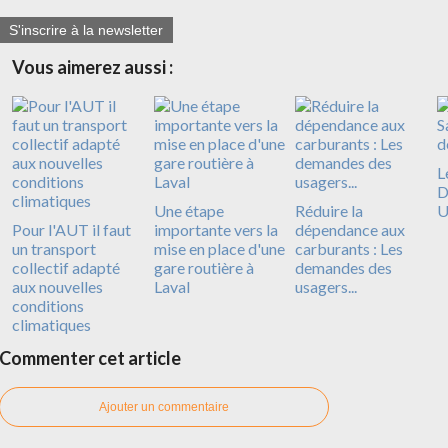
S'inscrire à la newsletter
Vous aimerez aussi :
L
D
Une étape
Réduire la
U
Pour l'AUT il faut
importante vers la
dépendance aux
un transport
mise en place d'une
carburants : Les
collectif adapté
gare routière à
demandes des
aux nouvelles
Laval
usagers...
conditions
climatiques
Commenter cet article
Ajouter un commentaire