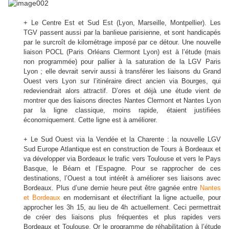
+ Le Centre Est et Sud Est (Lyon, Marseille, Montpellier). Les
TGV passent aussi par la banlieue parisienne, et sont handicapés
par le surcroît de kilométrage imposé par ce détour. Une nouvelle
liaison POCL (Paris Orléans Clermont Lyon) est à l’étude (mais
non programmée) pour pallier à la saturation de la LGV Paris
Lyon ; elle devrait servir aussi à transférer les liaisons du Grand
Ouest vers Lyon sur l’itinéraire direct ancien via Bourges, qui
redeviendrait alors attractif. D’ores et déjà une étude vient de
montrer que des liaisons directes Nantes Clermont et Nantes Lyon
par la ligne classique, moins rapide, étaient justifiées
économiquement. Cette ligne est à améliorer.
+ Le Sud Ouest via la Vendée et la Charente : la nouvelle LGV
Sud Europe Atlantique est en construction de Tours à Bordeaux et
va développer via Bordeaux le trafic vers Toulouse et vers le Pays
Basque, le Béarn et l’Espagne. Pour se rapprocher de ces
destinations, l’Ouest a tout intérêt à améliorer ses liaisons avec
Bordeaux. Plus d’une demie heure peut être gagnée entre
Nantes
et Bordeaux
en modernisant et électrifiant la ligne actuelle, pour
approcher les 3h 15, au lieu de 4h actuellement. Ceci permettrait
de créer des liaisons plus fréquentes et plus rapides vers
Bordeaux et Toulouse. Or le programme de réhabilitation à l’étude