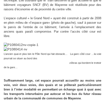
technique. Elle souhaite que le
train desserve la gare actuelle et que le
bâtiment voyageurs SNCF (BV) de Mayenne soit réutilisée pour des
raisons d’économie et de proximité du centre ville.
L’espace culturel « le Grand Nord » ayant été construit à partir de 2008
en plein milieu de «l’espace gare» (photo de gauche), sauf à passer sur
le parvis de l’entrée de ce bâtiment, l’arrivée à l’emplacement des
anciens quais paraît compromise. Par contre l’accès côté cour est
libre.
L’ancien quai et plus loin le Pôle Nord qui fait obstacle… La gare côté cour …la voie
pourrait se situer au bord des
zébras qui bordent le trottoir
de la gare…
Suffisamment large, cet espace pourrait accueillir au moins une
voie, voir deux voies, des quais
et se prêterait particulièrement
bien à l’inter modalité en permettant un échange quai à quai avec
les transports interurbains par autocar et les bus du futur réseau
urbain de la communauté de communes de Mayenne
.