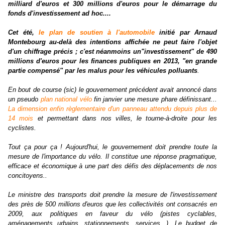
milliard d'euros et 300 millions d'euros pour le démarrage du
fonds d'investissement ad hoc....
Cet été,
le plan de soutien à l'automobile
initié par Arnaud
Montebourg au-delà des intentions affichée ne peut faire l'objet
d'un chiffrage précis ; c'est néanmoins un"investissement" de 490
millions d'euros pour les finances publiques en 2013, "en grande
partie compensé" par les malus pour les véhicules polluants
.
En bout de course (sic) le gouvernement précédent avait annoncé dans
un pseudo
plan national vélo
fin janvier une mesure phare définissant...
La dimension enfin règlementaire d'un panneau attendu depuis plus de
14 mois
et permettant dans nos villes, le tourne-à-droite pour les
cyclistes.
Tout ça pour ça ! Aujourd'hui, le gouvernement doit prendre toute la
mesure de l'importance du vélo. Il constitue une réponse pragmatique,
efficace et économique à une part des défis des déplacements de nos
concitoyens..
Le ministre des transports doit prendre la mesure de l'investissement
des près de 500 millions d'euros que les collectivités ont consacrés en
2009, aux politiques en faveur du vélo (pistes cyclables,
aménagements urbains, stationnements, services...). Le budget de