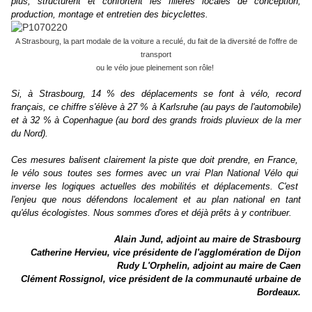
plus, structurent et confortent les filières locales de conception,
production, montage et entretien des bicyclettes.
A Strasbourg, la part modale de la voiture a reculé, du fait de la diversité de l'offre de
transport
ou le vélo joue pleinement son rôle!
Si, à Strasbourg, 14 % des déplacements se font à vélo, record
français, ce chiffre s'élève à 27 % à Karlsruhe (au pays de l'automobile)
et à 32 % à Copenhague (au bord des grands froids pluvieux de la mer
du Nord).
Ces mesures balisent clairement la piste que doit prendre, en France,
le vélo sous toutes ses formes avec un vrai Plan National Vélo qui
inverse les logiques actuelles des mobilités et déplacements. C'est
l'enjeu que nous défendons localement et au plan national en tant
qu'élus écologistes. Nous sommes d'ores et déjà prêts à y contribuer.
Alain Jund, adjoint au maire de Strasbourg
Catherine Hervieu, vice présidente de l'agglomération de Dijon
Rudy L'Orphelin, adjoint au maire de Caen
Clément Rossignol, vice président de la communauté urbaine de
Bordeaux.