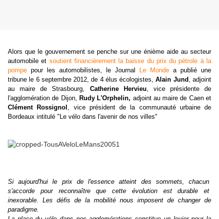
Alors que le gouvernement se penche sur une énième aide au secteur
automobile et
soutient financièrement la baisse du prix du pétrole à la
pompe
pour les automobilistes, le Journal
Le Monde
a publié une
tribune le 6 septembre 2012, de 4 élus écologistes,
A
lain Jund
, adjoint
au maire de Strasbourg,
Catherine Hervieu
, vice présidente de
l'agglomération de Dijon,
Rudy L'Orphelin,
adjoint au maire de Caen et
Clément Rossignol
, vice président de la communauté urbaine de
Bordeaux intitulé "Le vélo dans l'avenir de nos villes"
Si aujourd'hui le prix de l'essence atteint des sommets, chacun
s'accorde pour reconnaître que cette évolution est durable et
inexorable. Les défis de la mobilité nous imposent de changer de
paradigme.
La place du vélo dans nos agglomérations constitue un levier pour la