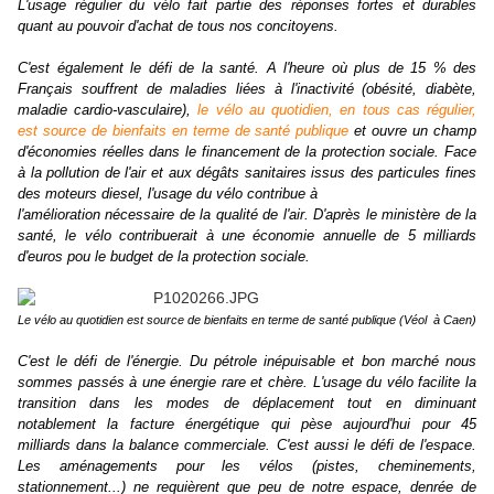
L'usage régulier du vélo fait partie des réponses fortes et durables
quant au pouvoir d'achat de tous nos concitoyens.
C'est également le défi de la santé. A l'heure où plus de 15 % des
Français souffrent de maladies liées à l'inactivité (obésité, diabète,
maladie cardio-vasculaire),
le vélo au quotidien, en tous cas régulier,
est source de bienfaits en terme de santé publique
et ouvre un champ
d'économies réelles dans le financement de la protection sociale. Face
à la pollution de l'air et aux dégâts sanitaires issus des particules fines
des moteurs diesel, l'usage du vélo contribue à
l'amélioration nécessaire de la qualité de l'air. D'après le ministère de la
santé, le vélo contribuerait à une économie annuelle de 5 milliards
d'euros pou le budget de la protection sociale.
Le vélo au quotidien est source de bienfaits en terme de santé publique (Véol à Caen)
C'est le défi de l'énergie. Du pétrole inépuisable et bon marché nous
sommes passés à une énergie rare et chère. L'usage du vélo facilite la
transition dans les modes de déplacement tout en diminuant
notablement la facture énergétique qui pèse aujourd'hui pour 45
milliards dans la balance commerciale. C'est aussi le défi de l'espace.
Les aménagements pour les vélos (pistes, cheminements,
stationnement...) ne requièrent que peu de notre espace, denrée de