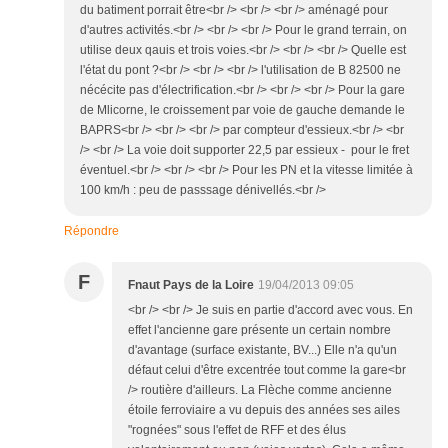
du batiment porrait être<br /> <br /> <br /> aménagé pour
d'autres activités.<br /> <br /> <br /> Pour le grand terrain, on
utilise deux qauis et trois voies.<br /> <br /> <br /> Quelle est
l'état du pont ?<br /> <br /> <br /> l'utilisation de B 82500 ne
nécécite pas d'électrification.<br /> <br /> <br /> Pour la gare
de Mlicorne, le croissement par voie de gauche demande le
BAPRS<br /> <br /> <br /> par compteur d'essieux.<br /> <br
/> <br /> La voie doit supporter 22,5 par essieux - pour le fret
éventuel.<br /> <br /> <br /> Pour les PN et la vitesse limitée à
100 km/h : peu de passsage dénivellés.<br />
Répondre
F
Fnaut Pays de la Loire
19/04/2013 09:05
<br /> <br /> Je suis en partie d'accord avec vous. En
effet l'ancienne gare présente un certain nombre
d'avantage (surface existante, BV...) Elle n'a qu'un
défaut celui d'être excentrée tout comme la gare<br
/> routière d'ailleurs. La Flèche comme ancienne
étoile ferroviaire a vu depuis des années ses ailes
"rognées" sous l'effet de RFF et des élus