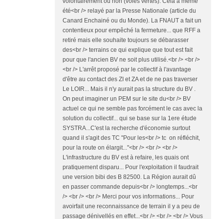
volontairement ou non (voies vertes). Cela a même
été<br /> relayé par la Presse Nationale (article du
Canard Enchainé ou du Monde). La FNAUT a fait un
contentieux pour empêché la fermeture... que RFF a
retiré mais elle souhaite toujours se débarasser
des<br /> terrains ce qui explique que tout est fait
pour que l'ancien BV ne soit plus utilisé.<br /> <br />
<br /> L'arrêt proposé par le collectif à l'avantage
d'être au contact des ZI et ZA et de ne pas traverser
Le LOIR... Mais il n'y aurait pas la structure du BV .
On peut imaginer un PEM sur le site du<br /> BV
actuel ce qui ne semble pas forcément le cas avec la
solution du collectif... qui se base sur la 1ere étude
SYSTRA...C'est la recherche d'économie surtout
quand il s'agit des TC "Pour les<br /> tc on réfléchit,
pour la route on élargit..."<br /> <br /> <br />
L'infrastructure du BV est à refaire, les quais ont
pratiquement disparu... Pour l'exploitation il faudrait
une version bibi des B 82500. La Région aurait dû
en passer commande depuis<br /> longtemps...<br
/> <br /> <br /> Merci pour vos informations... Pour
avoirfait une reconnaissance de terrain il y a peu de
passage dénivellés en effet...<br /> <br /> <br /> Vous