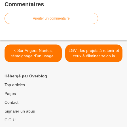
Commentaires
Ajouter un commentaire
< Sur Angers-Nantes,
LGV : les projets à retenir et
témoignage d'un usager
ceux à éliminer selon la
des TER... au quotidien
FNAUT (4) >
Hébergé par Overblog
Top articles
Pages
Contact
Signaler un abus
C.G.U.