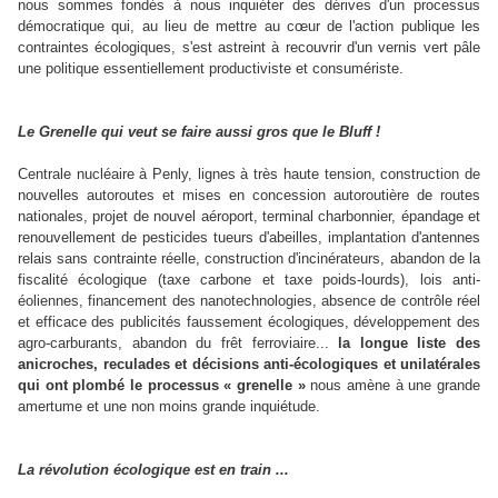
nous sommes fondés à nous inquiéter des dérives d'un processus
démocratique qui, au lieu de mettre au cœur de l'action publique les
contraintes écologiques, s'est astreint à recouvrir d'un vernis vert pâle
une politique essentiellement productiviste et consumériste.
Le Grenelle qui veut se faire aussi gros que le B
l
uff !
Centrale nucléaire à Penly, lignes à très haute tension, construction de
nouvelles autoroutes et mises en concession autoroutière de routes
nationales, projet de nouvel aéroport, terminal charbonnier, épandage et
renouvellement de pesticides tueurs d'abeilles, implantation d'antennes
relais sans contrainte réelle, construction d'incinérateurs, abandon de la
fiscalité écologique (taxe carbone et taxe poids-lourds), lois anti-
éoliennes, financement des nanotechnologies, absence de contrôle réel
et efficace des publicités faussement écologiques, développement des
agro-carburants, abandon du frêt ferroviaire...
la longue liste des
anicroches, reculades et décisions anti-écologiques et unilatérales
qui ont plombé le processus « grenelle »
nous amène à une grande
amertume et une non moins grande inquiétude.
La révolution écologique est en train ...