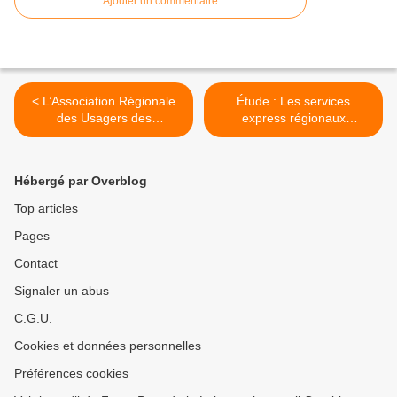
Ajouter un commentaire
< L’Association Régionale
Étude : Les services
des Usagers des
express régionaux
Transports sera présente
métropolitains, l'analyse de
au prochain comité de ligne
la Fnaut >
de la Mayenne
Hébergé par Overblog
Top articles
Pages
Contact
Signaler un abus
C.G.U.
Cookies et données personnelles
Préférences cookies