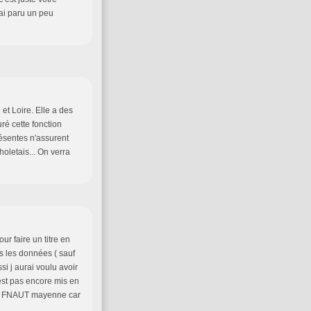
'ai paru un peu
et Loire. Elle a des
ré cette fonction
ésentes n'assurent
oletais... On verra
ur faire un titre en
es les données ( sauf
si j aurai voulu avoir
est pas encore mis en
te , FNAUT mayenne car