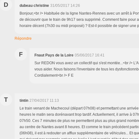
D
dubeau christine
31/05/2017 14:26
Bonjour,<br /> Habituée de la ligne Nantes-Rennes avec un arrêt à Pon
de découvrir que le train de 9h17 sera supprimé. Comment faire pour arr
horaire décent (7h30 ou midi proposé) ? Est-il possible de signer une p
Répondre
F
Fnaut Pays de la Loire
05/06/2017 16:41
Sur REDON vous avez un collectif qui s'est montée...<br /> L
vous aider. Nous faisons l'inventaire de tous les dysfonctionn
Cordialement<br /> F E
T
tintin
27/04/2017 11:13
Le train venant de Machecoul (départ 07h08) et permettant une arrivée
heures le matin sera dorénavant trop tardif. Actuellement, il arrive à 07
07h50. Ces 7 minutes de plus ne permettent plus au plus grand nombre d
au centre de Nantes avant 8 heures. Et comme le train précédent parti
(06h08), il est à redouter un afflux supplémentaire de véhicules... Et qu