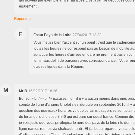
qui doivent par exemple arriver au lycée Livet avant le début des cours
également...
Répondre
F
Fnaut Pays de la Loire
27/04/2017 18:38
Vous mettez bien l'accent sur un point : c'est que le cadenceme
toutes les heures ne correspond pas au besoin de mobilité au
surtout si les heures d'arrivée en gare ne prennent pas en comp
terminaux defin de parcours avec correspondance... Votre rem
d'autres lignes dans la Région.
M
Mr B
16/02/2017 18:26
Bonsoir,<br /> <br /> Excusez moi , il n y a aucun mépris dans mes propo
comité de ligne d'angers Cholet s est déroulé en septembre 2016, il y 
question des nouveaux horaires vu que certains usagers se sont plaint
du ter angers cholet de 7h40 qui est paru sur ouest france. Comme dis 
je vois juste que vous privilégiez le nord des pays de la loire ( le dernier
ligne nantes rennes via chateaubriant) . Et j'ai beau regarder vos artic
d'articles concerne Cholet. Pourtant vos articles sont très interessants. C'