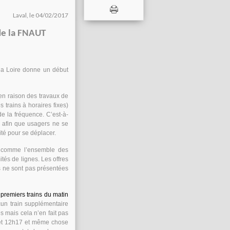
Laval, le 04/02/2017
de la FNAUT
la Loire donne un début
en raison des travaux de
 trains à horaires fixes)
de la fréquence. C’est-à-
ci afin que usagers ne se
té pour se déplacer.
 comme l’ensemble des
tés de lignes. Les offres
es ne sont pas présentées
 premiers trains du matin
un train supplémentaire
 mais cela n’en fait pas
0 et 12h17 et même chose