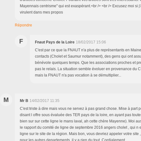
Mayennais centrisme'' qui est exaspérant.<br /> <br /> Excusez moi si j
virulent dans mes propos
Répondre
F
Fnaut Pays de la Loire
18/02/2017 15:06
C'est par ce que la FNAUT n'a plus de représentants en Maine 
contacts (Cholet et Saumur notamment), des gens qui ont assu
bénévole quelques temps. Que les associations proches et pr
pas le relais. La situation semble évoluer en provenance du Ch
mais la FNAUT n'a pas vocation à se démultiplier...
M
Mr B
14/02/2017 11:35
C'est triste à dire mais vous ne servez à pas grand chose. Mise à part po
disant l offre sous évaluée des TER pays de la loire, en ayant pas tout
bien sur sur cette ligne le mans laval, ah cette chère Mayenne). Moi aus
le rapport du comité de ligne de septembre 2016 angers cholet , qui n 
ligne sur le site de la région. Mais bon, vous devriez appeler votre si
pour les autres departements, il y a rien du tout. Cordialement