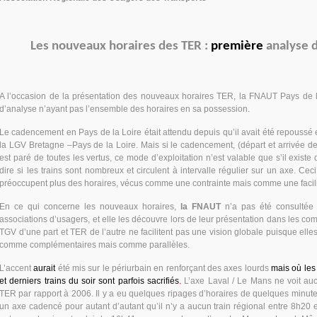
Les nouveaux horaires des TER :
première
analyse 
A l’occasion de la présentation des nouveaux horaires TER, la FNAUT Pays de 
d’analyse n’ayant pas l’ensemble des horaires en sa possession.
Le cadencement en Pays de la Loire était attendu depuis qu’il avait été repoussé 
la LGV Bretagne –Pays de la Loire. Mais si le cadencement, (départ et arrivée des
est paré de toutes les vertus, ce mode d’exploitation n’est valable que s’il existe 
dire si les trains sont nombreux et circulent à intervalle régulier sur un axe. Ce
préoccupent plus des horaires, vécus comme une contrainte mais comme une facili
En ce qui concerne les nouveaux horaires,
la FNAUT
n’a pas été consultée
associations d’usagers, et elle les découvre lors de leur présentation dans les comi
TGV d’une part et TER de l’autre ne facilitent pas une vision globale puisque ell
comme complémentaires mais comme parallèles.
L’accent
aurait
été mis sur le périurbain en renforçant des axes lourds
mais où les
et derniers trains du soir sont parfois sacrifiés
.
L’axe Laval / Le Mans ne voit auc
TER par rapport à 2006. Il y a eu quelques ripages d’horaires de quelques minutes
un axe cadencé pour autant d’autant qu’il n’y a aucun train régional entre 8h2