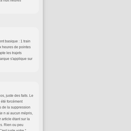
 à huit heures
nt basique : 1 train
x heures de pointes
te les trajets
arque s'applique sur
s, juste des faits. Le
a été forcément
s de la suppression
je n ai aucun mépris,
 article étant sur la
les. Rien ou peu
est juste votre ''