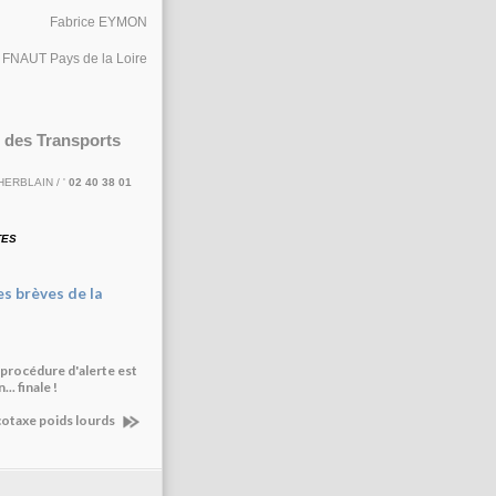
Fabrice EYMON
a FNAUT Pays de la Loire
 des Transports
HERBLAIN / '
02 40 38 01
TES
es brèves de la
a procédure d'alerte est
.. finale !
cotaxe poids lourds