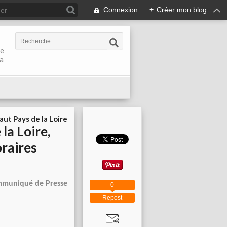
Connexion
+
Créer mon blog
de
la
aut Pays de la Loire
la Loire,
oraires
muniqué de Presse
0
Repost