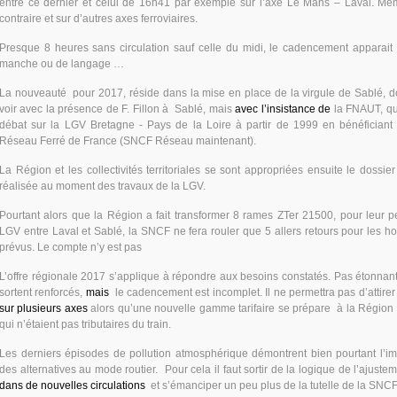
entre ce dernier et celui de 16h41 par exemple sur l’axe Le Mans – Laval. Mê
contraire et sur d’autres axes ferroviaires.
Presque 8 heures sans circulation sauf celle du midi, le cadencement apparait
manche ou de langage …
La nouveauté pour 2017, réside dans la mise en place de la virgule de Sablé, don
voir avec la présence de F. Fillon à Sablé, mais
avec l’insistance de
la FNAUT, qu
débat sur la LGV Bretagne - Pays de la Loire à partir de 1999 en bénéfician
Réseau Ferré de France (SNCF Réseau maintenant).
La Région et les collectivités territoriales se sont appropriées ensuite le dossi
réalisée au moment des travaux de la LGV.
Pourtant alors que la Région a fait transformer 8 rames ZTer 21500, pour leur pe
LGV entre Laval et Sablé, la SNCF ne fera rouler que 5 allers retours pour les ho
prévus. Le compte n’y est pas
L’offre régionale 2017 s’applique à répondre aux besoins constatés. Pas étonnant 
sortent renforcés,
mais
le cadencement est incomplet. Il ne permettra pas d’attir
sur plusieurs axes
alors qu’une nouvelle gamme tarifaire se prépare à la Région
qui n’étaient pas tributaires du train.
Les derniers épisodes de pollution atmosphérique démontrent bien pourtant l’
des alternatives au mode routier. Pour cela il faut sortir de la logique de l’ajus
dans de nouvelles circulations
et s’émanciper un peu plus de la tutelle de la SN