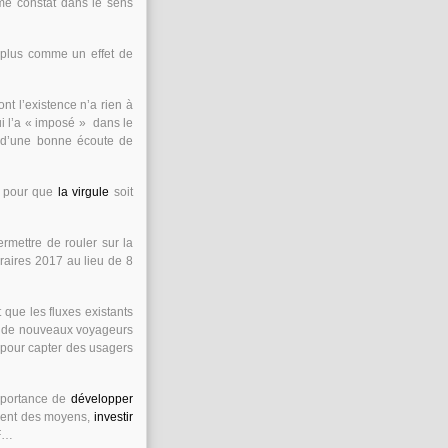
me constat dans le sens
 plus comme un effet de
t l’existence n’a rien à
i l’a « imposé » dans le
t d’une bonne écoute de
er pour que
la virgule
soit
rmettre de rouler sur la
raires 2017 au lieu de 8
que les fluxes existants
er de nouveaux voyageurs
 pour capter des usagers
importance de
développer
tement des moyens,
investir
CF…