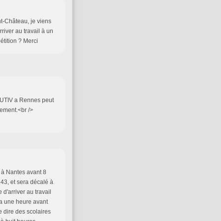
t-Château, je viens
iver au travail à un
étition ? Merci
'AUTIV a Rennes peut
bement.<br />
 à Nantes avant 8
h43, et sera décalé à
'arriver au travail
ra une heure avant
e dire des scolaires