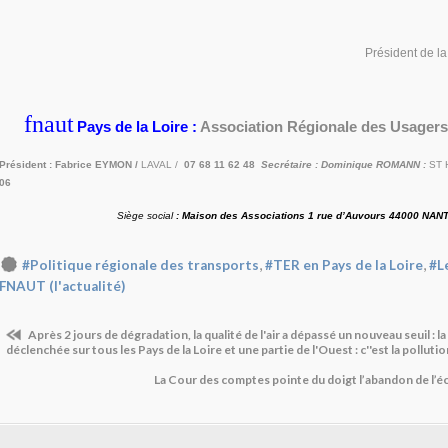
Président de l
fnaut
Pays de la Loire :
Association Régionale des Usagers
Président
:
Fabrice EYMON
/
LAVAL /
07 68 11 62 48
Secrétaire : Dominique ROMANN :
ST 
06
Siège social
: Maison des Associations 1 rue d’Auvours
44000 NAN
,
,
#Politique régionale des transports
#TER en Pays de la Loire
#L
FNAUT (l'actualité)
Après 2 jours de dégradation, la qualité de l'air a dépassé un nouveau seuil : l
déclenchée sur tous les Pays de la Loire et une partie de l'Ouest : c''est la pollution.
La Cour des comptes pointe du doigt l’abandon de l’é