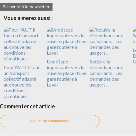
S'inscrire à la newsletter
Vous aimerez aussi :
L
D
Une étape
Réduire la
U
Pour l'AUT il faut
importante vers la
dépendance aux
un transport
mise en place d'une
carburants : Les
collectif adapté
gare routière à
demandes des
aux nouvelles
Laval
usagers...
conditions
climatiques
Commenter cet article
Ajouter un commentaire