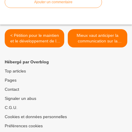
Ajouter un commentaire
< Pétition pour le maintien
Mieux vaut anticiper la
et le développement de la
communication sur la
ligne "Morlaix-Roscoff"
pollution que la subir
réellement pour Place au
Vélo de Nantes >
Hébergé par Overblog
Top articles
Pages
Contact
Signaler un abus
C.G.U.
Cookies et données personnelles
Préférences cookies