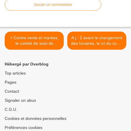
Ajouter un commentaire
< Contre vents et marées,
A j - 2 avant le changement
le comité de suivi de
des horaires, le cri du coeur
l'avant-projet de la Lgv
d'une saumuroise... >
ouest se réunit...
Hébergé par Overblog
Top articles
Pages
Contact
Signaler un abus
C.G.U.
Cookies et données personnelles
Préférences cookies