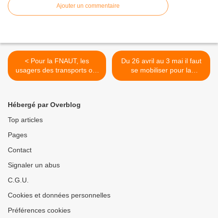
Ajouter un commentaire
< Pour la FNAUT, les
Du 26 avril au 3 mai il faut
usagers des transports ont
se mobiliser pour la
besoin de l’écotaxe
pollutaxe ! >
Hébergé par Overblog
Top articles
Pages
Contact
Signaler un abus
C.G.U.
Cookies et données personnelles
Préférences cookies