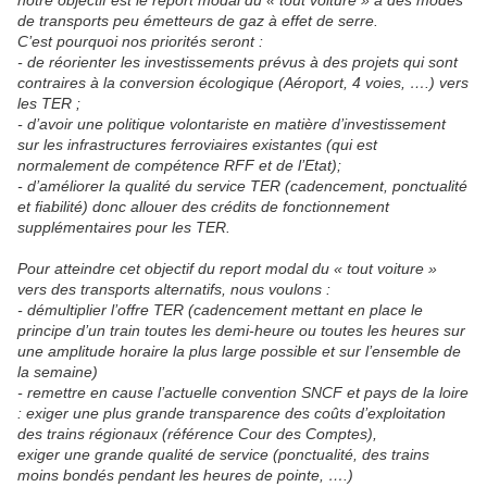
notre objectif est le report modal du « tout voiture » à des modes
de transports peu émetteurs de gaz à effet de serre.
C’est pourquoi nos priorités seront :
- de réorienter les investissements prévus à des projets qui sont
contraires à la conversion écologique (Aéroport, 4 voies, ….) vers
les TER ;
- d’avoir une politique volontariste en matière d’investissement
sur les infrastructures ferroviaires existantes (qui est
normalement de compétence RFF et de l’Etat);
- d’améliorer la qualité du service TER (cadencement, ponctualité
et fiabilité) donc allouer des crédits de fonctionnement
supplémentaires pour les TER.
Pour atteindre cet objectif du report modal du « tout voiture »
vers des transports alternatifs, nous voulons :
- démultiplier l’offre TER (cadencement mettant en place le
principe d’un train toutes les demi-heure ou toutes les heures sur
une amplitude horaire la plus large possible et sur l’ensemble de
la semaine)
- remettre en cause l’actuelle convention SNCF et pays de la loire
: exiger une plus grande transparence des coûts d’exploitation
des trains régionaux (référence Cour des Comptes),
exiger une grande qualité de service (ponctualité, des trains
moins bondés pendant les heures de pointe, ….)