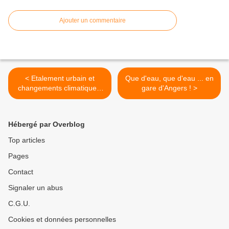
Ajouter un commentaire
< Etalement urbain et
Que d'eau, que d'eau ... en
changements climatiques:
gare d'Angers ! >
état des lieux et
propositions
Hébergé par Overblog
Top articles
Pages
Contact
Signaler un abus
C.G.U.
Cookies et données personnelles