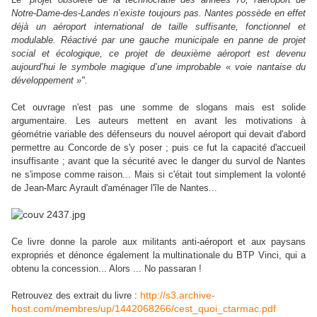
Notre-Dame-des-Landes n’existe toujours pas. Nantes possède en effet
déjà un aéroport international de taille suffisante, fonctionnel et
modulable. Réactivé par une gauche municipale en panne de projet
social et écologique, ce projet de deuxième aéroport est devenu
aujourd’hui le symbole magique d’une improbable « voie nantaise du
développement »".
Cet ouvrage n'est pas une somme de slogans mais est solide
argumentaire. Les auteurs mettent en avant les motivations à
géométrie variable des défenseurs du nouvel aéroport qui devait d'abord
permettre au Concorde de s'y poser ; puis ce fut la capacité d'accueil
insuffisante ; avant que la sécurité avec le danger du survol de Nantes
ne s'impose comme raison... Mais si c'était tout simplement
la volonté
de Jean-Marc Ayrault d'aménager l'île de Nantes...
Ce livre donne la parole aux militants anti-aéroport et aux paysans
expropriés et dénonce également la multinationale du BTP Vinci, qui a
obtenu la concession... Alors ... No passaran !
http://s3.archive-
Retrouvez des extrait du livre :
host.com/membres/up/1442068266/cest_quoi_ctarmac.pdf