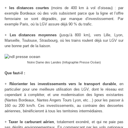
+
les distances courtes
(moins de 400 km à vol d’oiseau) : par
exemple Bordeaux où des vols subsistent parce que la ligne et l’offre
ferroviaire se sont dégradés, par manque d’investissement. Par
exemple Paris, où la LGV assure déjà 90 % du trafic.
+
Les distances moyennes
(jusqu’à 800 km), vers Lille, Lyon,
Marseille, Toulouse, Strasbourg, où les trains roulent déjà sur LGV sur
une bonne part de la liaison.
Notre Dame des Landes (Infographie Presse Océan)
Que faut-il :
+
Réorienter les investissements vers le transport durable
, en
particulier pour une meilleure utilisation des LGV, dont le réseau est
cependant à compléter, et une modernisation des lignes existantes
(Nantes Bordeaux, Nantes Angers Tours Lyon, etc…) pour les passer à
160 ou 200 km/h. Ces investissements, au contraire des dessertes
aériennes, bénéficieront à tous les territoires intermédiaires.
+
Taxer le carburant aérien
, totalement exonéré, et qui ne paie pas
ses dégâts environnementaux. En commençant par les vols nationaux