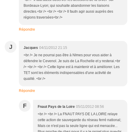
Bordeaux-Lyon; qui souhaite abandonner les liaisons
directes.<br /> <br /> <br /> Il fautn agir aussi auprès des
régions traversées<br />
Répondre
J
Jacques
04/11/2012 21:15
<br /> Je ne pourrai pas être à NImes pour vous aider à
défendre le Cevenol. Je suis de La Rochelle et y resterai.<br
/> <br /> <br /> Cette ligne est à maintenir et à améliorer. Les
TET sont les éléments indispensables d'une activité de
qualité. <br />
Répondre
F
Fnaut Pays de la Loire
05/11/2012 08:56
<br /> <br /> La FNAUT PAYS DE LA LOIRE relaye
cette action de sauvegarde du réseau ferré national;
Mais ce n'est pas la seule ligne qui est menacée...
Plus proche de chez nous il y a le projet plus que<br