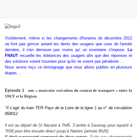
Visiblement, même si les changements d'horaires de décembre 2012
ne font pas grincer autant les dents des usagers que ceux de l'année
dernière, il n'en demeure pas moins qu' un inventaire s'impose.
La
FNAUT
recueille les doléances des usagers afin que des réponses et
des solutions soient trouvées pour qu'ils ne soient pas pénalisés ...
Nous avons reçu ce témoignage que nous allons publiés en plusieurs
étapes...
:
Episode 1
une « mauvaise exécution du contrat de transport » entre la
SNCF et la Région.
"
Il s’agit du train TER Pays de la Loire de la ligne 1 au n° de circulation
858012 .
Il est au départ de St Nazaire à 7h45. S’arrête à Savenay pour repartir à
7h58 pour être ensuite direct jusqu’à Nantes (arrivée 8h20).
Il était auparavant composé de deux rames
. Suite aux changements