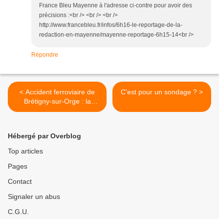
France Bleu Mayenne à l'adresse ci-contre pour avoir des
précisions :<br /> <br /> <br />
http://www.francebleu.fr/infos/6h16-le-reportage-de-la-
redaction-en-mayenne/mayenne-reportage-6h15-14<br />
Répondre
< Accident ferroviaire de
C'est pour un sondage ? >
Brétigny-­sur-­Orge : la
FNAUT se constitue partie
civile
Hébergé par Overblog
Top articles
Pages
Contact
Signaler un abus
C.G.U.