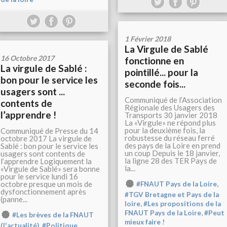
1 Février 2018
La Virgule de Sablé
16 Octobre 2017
fonctionne en
La virgule de Sablé :
pointillé... pour la
bon pour le service les
seconde fois...
usagers sont ...
Communiqué de l’Association
contents de
Régionale des Usagers des
l’apprendre !
Transports 30 janvier 2018
La «Virgule» ne répond plus
pour la deuxième fois, la
Communiqué de Presse du 14
robustesse du réseau ferré
octobre 2017 La virgule de
des pays de la Loire en prend
Sablé : bon pour le service les
un coup Depuis le 18 janvier,
usagers sont contents de
la ligne 28 des TER Pays de
l’apprendre Logiquement la
la...
«Virgule de Sablé» sera bonne
pour le service lundi 16
,
octobre presque un mois de
#FNAUT Pays de la Loire
dysfonctionnement après
#TGV Bretagne et Pays de la
(panne...
,
loire
#Les propositions de la
,
FNAUT Pays de la Loire
#Peut
#Les brèves de la FNAUT
mieux faire !
,
(l'actualité)
#Politique