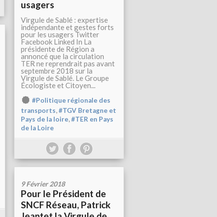
usagers
Virgule de Sablé : expertise
indépendante et gestes forts
pour les usagers Twitter
Facebook Linked In La
présidente de Région a
annoncé que la circulation
TER ne reprendrait pas avant
septembre 2018 sur la
Virgule de Sablé. Le Groupe
Écologiste et Citoyen...
#Politique régionale des
,
transports
#TGV Bretagne et
,
Pays de la loire
#TER en Pays
de la Loire
9 Février 2018
Pour le Président de
SNCF Réseau, Patrick
Jeantet la Virgule de