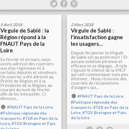
5 Avril 2018
2 Mars 2018
Virgule de Sablé : la
Virgule de Sablé :
Région répond à la
l'insatisfaction gagne
FNAUT Pays de la
les usagers...
Loire
Depuis fin janvier la Virgule
de Sablé est au point mort ! Et
En février et en mars, nous
aucune solution pérenne et
avons adressé des courriers
efficace ne se dégage... A cela
aux élus régionaux et à
s'ajoute le silence de la SNCF
certains députés et sénateurs.
qui sait communiquer mais peu
Un courrier a été adressé au
informer... Nous recevons des
Préfet de Région et à la
courriels de réclamations
Présidente de la Région, au
d'usagers qui...
courant du mois de février
afin de les interpeller. Ci
,
#FNAUT Pays de la Loire
dessous...
#Politique régionale des
,
,
#FNAUT Pays de la Loire
transports
#TER en Pays de la
,
Loire
#TGV Bretagne et Pays
#Politique régionale des
,
de la loire
transports
#TER en Pays de la
,
Loire
#TGV Bretagne et Pays
de la loire