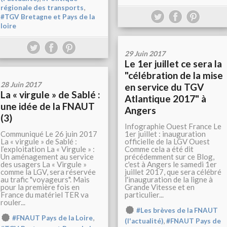
,
régionale des transports
#TGV Bretagne et Pays de la
loire
29 Juin 2017
Le 1er juillet ce sera la
"célébration de la mise
28 Juin 2017
en service du TGV
La « virgule » de Sablé :
Atlantique 2017" à
une idée de la FNAUT
Angers
(3)
Infographie Ouest France Le
Communiqué Le 26 juin 2017
1er juillet : inauguration
La « virgule » de Sablé :
officielle de la LGV Ouest
l’exploitation La « Virgule » :
Comme cela a été dit
Un aménagement au service
précédemment sur ce Blog,
des usagers La « Virgule »
c'est à Angers le samedi 1er
comme la LGV, sera réservée
juillet 2017, que sera célébré
au trafic "voyageurs". Mais
l'inauguration de la ligne à
pour la première fois en
Grande Vitesse et en
France du matériel TER va
particulier...
rouler...
#Les brèves de la FNAUT
,
#FNAUT Pays de la Loire
,
(l'actualité)
#FNAUT Pays de