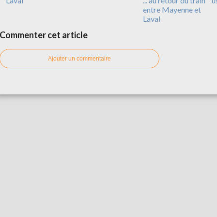
Laval
... au retour du train
u
entre Mayenne et
Laval
Commenter cet article
Ajouter un commentaire