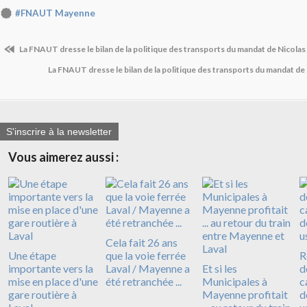
#FNAUT Mayenne
La FNAUT dresse le bilan de la politique des transports du mandat de Nicolas
La FNAUT dresse le bilan de la politique des transports du mandat de
S'inscrire à la newsletter
Vous aimerez aussi :
Cela fait 26 ans
Une étape
que la voie ferrée
R
importante vers la
Laval / Mayenne a
Et si les
d
mise en place d'une
été retranchée ...
Municipales à
c
gare routière à
Mayenne profitait
d