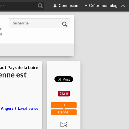
Connexion
+
Créer mon blog
de
la
aut Pays de la Loire
enne est
0
 Angers / Laval
va se
Repost