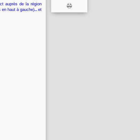
act auprès de la région
...
us en haut à gauche)
et