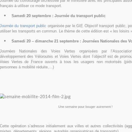
Journée du covoiturage orchestrée par le ministère avec les principales assoc
français à utiliser ce mode transport.
Samedi 20 septembre : Journée du transport public
Journée du transport public
organisée par le GIE Objectif transport public, pou
utiliser les transports en commun. Le thème de cette édition est « les loisirs 
Samedi 20 – dimanche 21 septembre : Journées Nationales des Vo
Journées Nationales des Voies Vertes organisées par l’Associatio
développement des Véloroutes et Voies Vertes dont l’objectif est de promouv
Voies Vertes de France ouverts à tous les usagers non motorisés (piéton
personnes à mobilité réduite,…)
Une semaine pour bouger autrement !
Cette opération s’adresse initialement aux villes et autres collectivités (ag
mixtes, départements, régions, autorités organisatrices de transports).