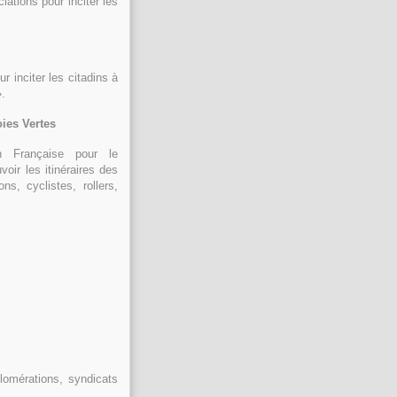
iations pour inciter les
r inciter les citadins à
».
ies Vertes
n Française pour le
oir les itinéraires des
s, cyclistes, rollers,
glomérations, syndicats