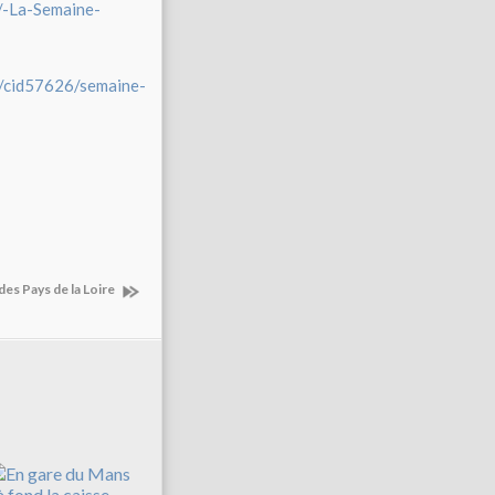
/-La-Semaine-
r/cid57626/semaine-
des Pays de la Loire