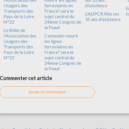
E
L'ADPCR fête ses
f
35 ans d'existence
Le Billet de
l'Association des
Comment rouvrir
Usagers des
les lignes
Transports des
ferroviaires en
Pays de la Loire
France? sera le
N°22
sujet central du
24ème Congrès de
la Fnaut
Commenter cet article
Ajouter un commentaire