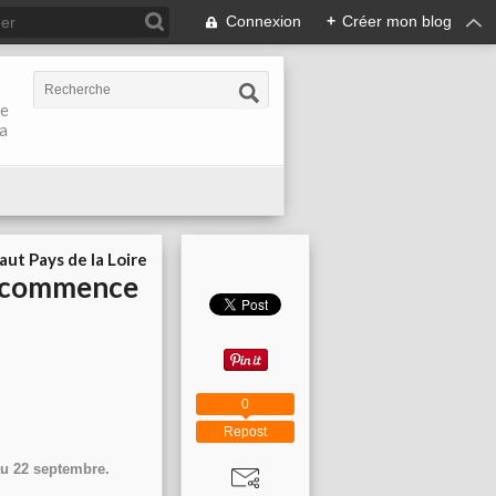
Connexion
+
Créer mon blog
de
la
aut Pays de la Loire
é commence
0
Repost
au 22 septembre.