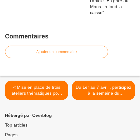
Commentaires
Ajouter un commentaire
< Mise en place de trois
Du 1er au 7 avril , participez
ateliers thématiques pour
à la semaine du
l'étude de la redynamisation
Développement durable >
de la ligne ferroviaire La
Roche-sur-Yon – Bressuire
Hébergé par Overblog
– Saumur
Top articles
Pages