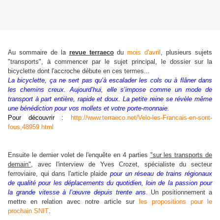
Au sommaire de la
revue terraeco
du
mois d'avril
, plusieurs sujets
"transports", à commencer par le sujet principal, le dossier sur la
bicyclette dont l'accroche débute en ces termes...
La bicyclette, ça ne sert pas qu’à escalader les cols ou à flâner dans
les chemins creux. Aujourd’hui, elle s’impose comme un mode de
transport à part entière, rapide et doux. La petite reine se révèle même
une bénédiction pour vos mollets et votre porte-monnaie.
Pour découvrir :
http://www.terraeco.net/Velo-les-Francais-en-sont-
fous,48959.html
Ensuite le dernier volet de l'enquête en 4 parties
"sur les transports de
dema
in",
avec l'interview de Yves Crozet, spécialiste du secteur
ferroviaire, qui dans l'article plaide
pour un réseau de trains régionaux
de qualité pour les déplacements du quotidien, loin de la passion pour
la grande vitesse à l’œuvre depuis trente ans
. Un positionnement a
mettre en relation avec notre article sur
les propositions pour le
.
prochain SNIT