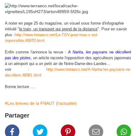
A noter en page 25 du magazine, un visuel sous forme d'infographie
intitulé "
le train, un transport qui prend de la distance
".
Pour en savoir
plus :
http://www.terraeco.net/Le-TGV-pour-tous-c-est-
impossible,48970.html
Enfin comme l'annonce la revue :
A Narita, les paysans ne décollent
pas des pistes,
un article raconte l'opposition des agriculteurs japonnais
à un aéroport qui a un petit air de Notre-Dame-des-Landes...
voir :
http://www.terraeco.net/A-Narita-les-paysans-ne-
decollent,48981.html
Bonne lecture ....
#Les brèves de la FNAUT (l'actualité)
Partager