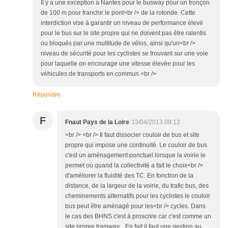
Il y a une exception à Nantes pour le busway pour un tronçon
de 100 m pour franchir le pont<br /> de la rotonde. Cette
interdiction vise à garantir un niveau de performance élevé
pour le bus sur le site propre qui ne doivent pas être ralentis
ou bloqués par une multitude de vélos, ainsi qu'un<br />
niveau de sécurité pour les cyclistes se trouvant sur une voie
pour laquelle on encourage une vitesse élevée pour les
véhicules de transports en commun.<br />
Répondre
F
Fnaut Pays de la Loire
13/04/2013 09:12
<br /> <br /> Il faut dissocier couloir de bus et site
propre qui impose une continuité. Le couloir de bus
c'est un aménagement ponctuel lorsque la voirie le
permet où quand la collectivité a fait le choix<br />
d'améliorer la fluidité des TC. En fonction de la
distance, de la largeur de la voirie, du trafic bus, des
cheminements alternatifs pour les cyclistes le couloir
bus peut être aménagé pour les<br /> cycles. Dans
le cas des BHNS c'est à proscrire car c'est comme un
site propre tramway... En fait il faut une gestion au