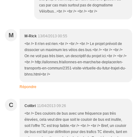
cas par cas mais surtout pas de dogmatisme
Vélo/bus...<br /> <br /> <br /> <br />
M
M-Rick
13/04/2013 00:55
<br /> Il n'en est rien.<br /> <br /> <br /> Le projet prévoit de
dissocier un maximum les vélos des bus.<br /> <br /> <br />
On ne voit pas très bien, un descriptif du projet ici.<br /> <br />
<br /> http://allonnes.fr/allonnes-en-marche/se-deplacer/en-
transports-en-commun/2351-visite-virtuelle-du-futur-trajet-du-
bhns.html<br />
Répondre
C
Colibri
11/04/2013 09:26
<br /> Des couloirs de bus avec une fréquence pas très
élevées, cela veut dire que soit le couloir de bus est inutile,
soit l'offre TC est trop faible.<br /> <br /> <br /> Bref, un couloir
de bus est fait par définition pour des trafics TC élevés, tant en