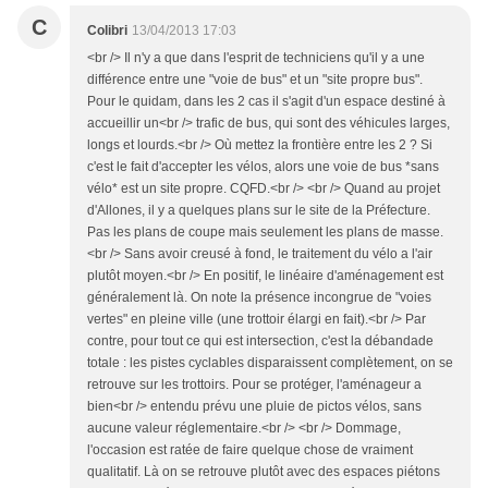
C
Colibri
13/04/2013 17:03
<br /> Il n'y a que dans l'esprit de techniciens qu'il y a une
différence entre une "voie de bus" et un "site propre bus".
Pour le quidam, dans les 2 cas il s'agit d'un espace destiné à
accueillir un<br /> trafic de bus, qui sont des véhicules larges,
longs et lourds.<br /> Où mettez la frontière entre les 2 ? Si
c'est le fait d'accepter les vélos, alors une voie de bus *sans
vélo* est un site propre. CQFD.<br /> <br /> Quand au projet
d'Allones, il y a quelques plans sur le site de la Préfecture.
Pas les plans de coupe mais seulement les plans de masse.
<br /> Sans avoir creusé à fond, le traitement du vélo a l'air
plutôt moyen.<br /> En positif, le linéaire d'aménagement est
généralement là. On note la présence incongrue de "voies
vertes" en pleine ville (une trottoir élargi en fait).<br /> Par
contre, pour tout ce qui est intersection, c'est la débandade
totale : les pistes cyclables disparaissent complètement, on se
retrouve sur les trottoirs. Pour se protéger, l'aménageur a
bien<br /> entendu prévu une pluie de pictos vélos, sans
aucune valeur réglementaire.<br /> <br /> Dommage,
l'occasion est ratée de faire quelque chose de vraiment
qualitatif. Là on se retrouve plutôt avec des espaces piétons