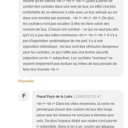
volume qu'en vitesse.<br /> <br /> <br /> Quant à parler de
confort des cyclistes dans une voie de bus, en effet c'est très
confortable de se retrouver à vélo avec un bus articulé au cul
dans une montée par exemple...<br /> <br /> <br /> De plus,
les cyclistes n'ont pas vocation à être les faire-valoir des
couloirs de bus. Chacun son combat -- ce qui ne veut pas dire
qu'il n'y a pas des luttes communes.<br /> <br /> <br /> Il n'y a
pas d'opposition systématique de ma part, il y a une
opposition intrinsèque : les bus sont des véhicules dangereux
pour les cyclistes, ce qui n'offre pas une bonne sécurité
(objective ou<br /> subjective). Les cyclistes "normaux" ne
veulent simplement pas évoluer au milieu de bus pressés de
faire leur tournée.<br />
Répondre
F
Fnaut Pays de la Loire
12/04/2013 01:47
<br /> <br /> Dans les villes moyennes, la voirie ne
permet pas d'avoir des couloirs de bus très longs
parce que les réseaux ne sont pas si étendus que
cela. De plus l'espace dédié aux routes n'est pas<br
/> extensible. Dons si on a un couloir qui dépasse