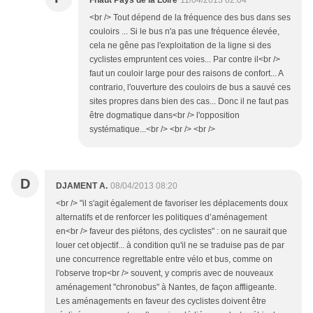
Fnaut Pays de la Loire
11/04/2013 02:04
<br /> Tout dépend de la fréquence des bus dans ses
couloirs ... Si le bus n'a pas une fréquence élevée,
cela ne gêne pas l'exploitation de la ligne si des
cyclistes empruntent ces voies... Par contre il<br />
faut un couloir large pour des raisons de confort... A
contrario, l'ouverture des couloirs de bus a sauvé ces
sites propres dans bien des cas... Donc il ne faut pas
être dogmatique dans<br /> l'opposition
systématique...<br /> <br /> <br />
D
DJAMENT A.
08/04/2013 08:20
<br /> "il s'agit également de favoriser les déplacements doux
alternatifs et de renforcer les politiques d’aménagement
en<br /> faveur des piétons, des cyclistes" : on ne saurait que
louer cet objectif... à condition qu'il ne se traduise pas de par
une concurrence regrettable entre vélo et bus, comme on
l'observe trop<br /> souvent, y compris avec de nouveaux
aménagement "chronobus" à Nantes, de façon affligeante.
Les aménagements en faveur des cyclistes doivent être