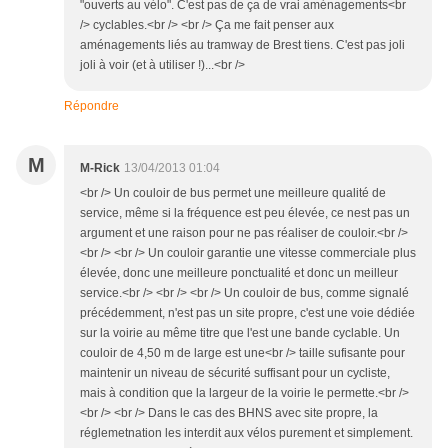
"ouverts au vélo". C'est pas de ça de vrai aménagements<br
/> cyclables.<br /> <br /> Ça me fait penser aux
aménagements liés au tramway de Brest tiens. C'est pas joli
joli à voir (et à utiliser !)...<br />
Répondre
M
M-Rick
13/04/2013 01:04
<br /> Un couloir de bus permet une meilleure qualité de
service, même si la fréquence est peu élevée, ce nest pas un
argument et une raison pour ne pas réaliser de couloir.<br />
<br /> <br /> Un couloir garantie une vitesse commerciale plus
élevée, donc une meilleure ponctualité et donc un meilleur
service.<br /> <br /> <br /> Un couloir de bus, comme signalé
précédemment, n'est pas un site propre, c'est une voie dédiée
sur la voirie au même titre que l'est une bande cyclable. Un
couloir de 4,50 m de large est une<br /> taille sufisante pour
maintenir un niveau de sécurité suffisant pour un cycliste,
mais à condition que la largeur de la voirie le permette.<br />
<br /> <br /> Dans le cas des BHNS avec site propre, la
réglemetnation les interdit aux vélos purement et simplement.