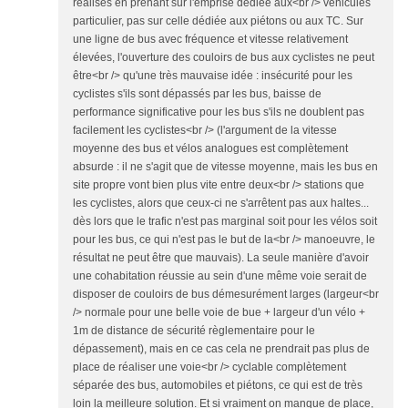
réalisés en prenant sur l'emprise dédiée aux<br /> véhicules
particulier, pas sur celle dédiée aux piétons ou aux TC. Sur
une ligne de bus avec fréquence et vitesse relativement
élevées, l'ouverture des couloirs de bus aux cyclistes ne peut
être<br /> qu'une très mauvaise idée : insécurité pour les
cyclistes s'ils sont dépassés par les bus, baisse de
performance significative pour les bus s'ils ne doublent pas
facilement les cyclistes<br /> (l'argument de la vitesse
moyenne des bus et vélos analogues est complètement
absurde : il ne s'agit que de vitesse moyenne, mais les bus en
site propre vont bien plus vite entre deux<br /> stations que
les cyclistes, alors que ceux-ci ne s'arrêtent pas aux haltes...
dès lors que le trafic n'est pas marginal soit pour les vélos soit
pour les bus, ce qui n'est pas le but de la<br /> manoeuvre, le
résultat ne peut être que mauvais). La seule manière d'avoir
une cohabitation réussie au sein d'une même voie serait de
disposer de couloirs de bus démesurément larges (largeur<br
/> normale pour une belle voie de bue + largeur d'un vélo +
1m de distance de sécurité règlementaire pour le
dépassement), mais en ce cas cela ne prendrait pas plus de
place de réaliser une voie<br /> cyclable complètement
séparée des bus, automobiles et piétons, ce qui est de très
loin la meilleure solution. Et si vraiment on manque de place,