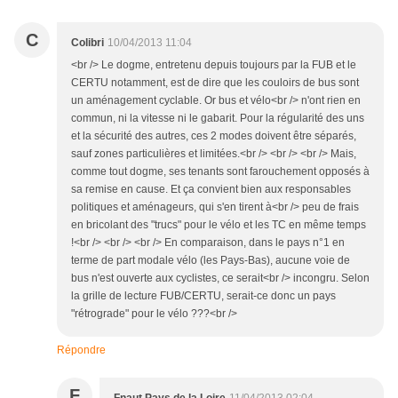
C
Colibri
10/04/2013 11:04
<br /> Le dogme, entretenu depuis toujours par la FUB et le
CERTU notamment, est de dire que les couloirs de bus sont
un aménagement cyclable. Or bus et vélo<br /> n'ont rien en
commun, ni la vitesse ni le gabarit. Pour la régularité des uns
et la sécurité des autres, ces 2 modes doivent être séparés,
sauf zones particulières et limitées.<br /> <br /> <br /> Mais,
comme tout dogme, ses tenants sont farouchement opposés à
sa remise en cause. Et ça convient bien aux responsables
politiques et aménageurs, qui s'en tirent à<br /> peu de frais
en bricolant des "trucs" pour le vélo et les TC en même temps
!<br /> <br /> <br /> En comparaison, dans le pays n°1 en
terme de part modale vélo (les Pays-Bas), aucune voie de
bus n'est ouverte aux cyclistes, ce serait<br /> incongru. Selon
la grille de lecture FUB/CERTU, serait-ce donc un pays
"rétrograde" pour le vélo ???<br />
Répondre
F