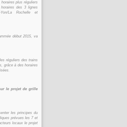
 horaires plus réguliers
 horaires des 3 lignes
-Yon/La Rochelle et
ogrammée début 2015, va
les réguliers des trains
ts, grâce à des horaires
isées.
r le projet de grille
senter les principes du
liques prévues les 7 et
teurs locaux le projet