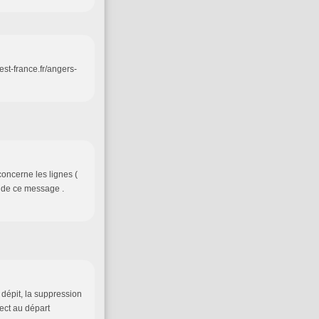
st-france.fr/angers-
 concerne les lignes (
e de ce message .
 dépit, la suppression
ect au départ