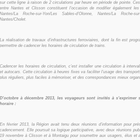
sur cette ligne à raison de 2 circulations par heure en période de pointe. Ces
entre Nantes et Clisson constituent l’occasion de modifier également les
Nantes/La Roche-sur-Yon/Les Sables-d’Olonne, Nantes/La Roche-sur
Nantes/Cholet.
La réalisation de travaux d’infrastructures ferroviaires, dont la fin est pr
permettre de cadencer les horaires de circulation de trains.
Cadencer les horaires de circulation, c’est installer une circulation à interval
et autocars. Cette circulation à heures fixes va faciliter l’usage des transpor
plus réguliers, plus faciles à mémoriser, et des correspondances mieux organ
D’octobre à décembre 2013, les voyageurs sont invités à s’exprimer su
horaire :
En février 2013, la Région avait tenu deux réunions d’information pour pré
cadencement. Elle poursuit sa logique participative, avec deux réunions pub
19 novembre à Clisson et à Montaigu pour soumettre aux usagers, élus et ac