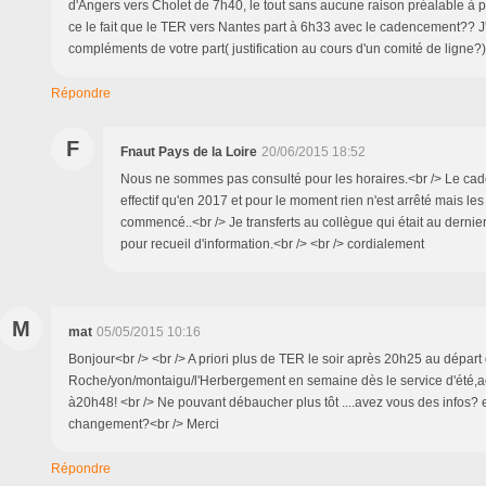
d'Angers vers Cholet de 7h40, le tout sans aucune raison préalable à part
ce le fait que le TER vers Nantes part à 6h33 avec le cadencement?? J
compléments de votre part( justification au cours d'un comité de ligne?
Répondre
F
Fnaut Pays de la Loire
20/06/2015 18:52
Nous ne sommes pas consulté pour les horaires.<br /> Le ca
effectif qu'en 2017 et pour le moment rien n'est arrêté mais le
commencé..<br /> Je transferts au collègue qui était au dernier
pour recueil d'information.<br /> <br /> cordialement
M
mat
05/05/2015 10:16
Bonjour<br /> <br /> A priori plus de TER le soir après 20h25 au dépar
Roche/yon/montaigu/l'Herbergement en semaine dès le service d'été,a
à20h48! <br /> Ne pouvant débaucher plus tôt ....avez vous des infos? 
changement?<br /> Merci
Répondre