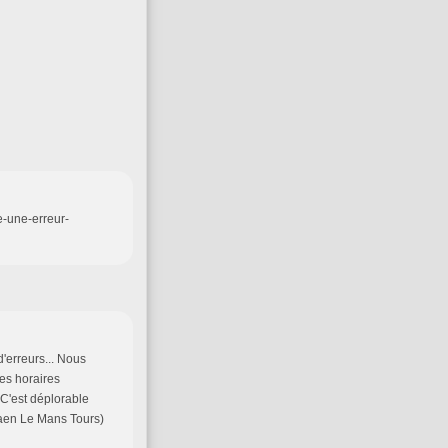
me-une-erreur-
d'erreurs... Nous
hes horaires
C'est déplorable
(Caen Le Mans Tours)