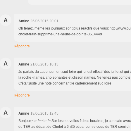
A
Amine
26/06/2015 20:01
Oh tenez, meme les journaux sont plus reactifs que vous: http://www.oue
cholet-train-supprime-une-heure-de-pointe-3514449
Répondre
A
Amine
21/06/2015 10:13
Je parlais du cadencement sud loire qui lui est effectif dès juillet et qui
la roche -nantes, cholet-nantes et clisson nantes. Ne tenez pas compt
C'était juste une note concernant le cadencement sud loire.
Répondre
A
Amine
18/06/2015 12:45
Bonjour,<br /> <br /> Sur les nouvelles fiches horaires, je constate avec
du TER au départ de Cholet à 6h35 et par contre coup du TER semi dir