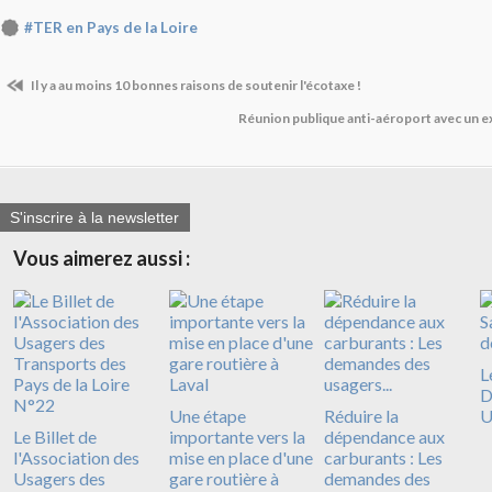
#TER en Pays de la Loire
Il y a au moins 10 bonnes raisons de soutenir l'écotaxe !
Réunion publique anti-aéroport avec un 
S'inscrire à la newsletter
Vous aimerez aussi :
L
D
Une étape
Réduire la
U
Le Billet de
importante vers la
dépendance aux
l'Association des
mise en place d'une
carburants : Les
Usagers des
gare routière à
demandes des