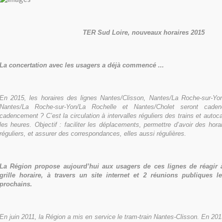
TER Sud Loire, nouveaux horaires 2015
La concertation avec les usagers a déjà commencé ...
En 2015, les horaires des lignes Nantes/Clisson, Nantes/La Roche-sur-Yo
Nantes/La Roche-sur-Yon/La Rochelle et Nantes/Cholet seront cade
cadencement ? C’est la circulation à intervalles réguliers des trains et auto
les heures. Objectif : faciliter les déplacements, permettre d’avoir des horai
réguliers, et assurer des correspondances, elles aussi régulières.
La Région propose aujourd’hui aux usagers de ces lignes de réagir 
grille horaire, à travers un site internet et 2 réunions publiques 
prochains.
En juin 2011, la Région a mis en service le tram-train Nantes-Clisson. En 2015