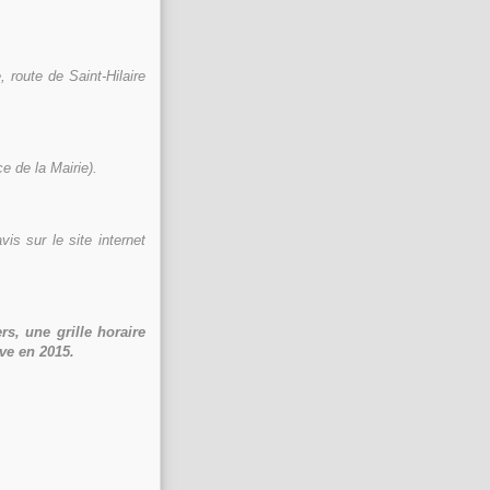
 route de Saint-Hilaire
e de la Mairie).
is sur le site internet
s, une grille horaire
ive en 2015.