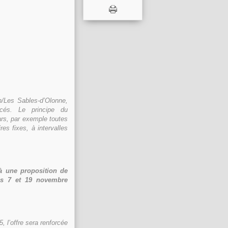
n/Les Sables-d’Olonne,
ncés. Le principe du
cars, par exemple toutes
res fixes, à intervalles
à une proposition de
les 7 et 19 novembre
, l’offre sera renforcée