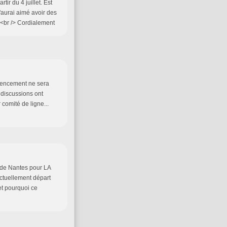
ir du 4 juillet. Est
'aurai aimé avoir des
)<br /> Cordialement
dencement ne sera
s discussions ont
 comité de ligne...
t de Nantes pour LA
ctuellement départ
et pourquoi ce