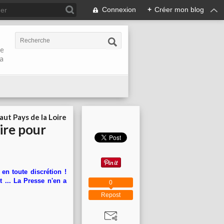
Connexion
+
Créer mon blog
de
la
aut Pays de la Loire
ire pour
en toute discrétion !
 ... La Presse n'en a
0
Repost