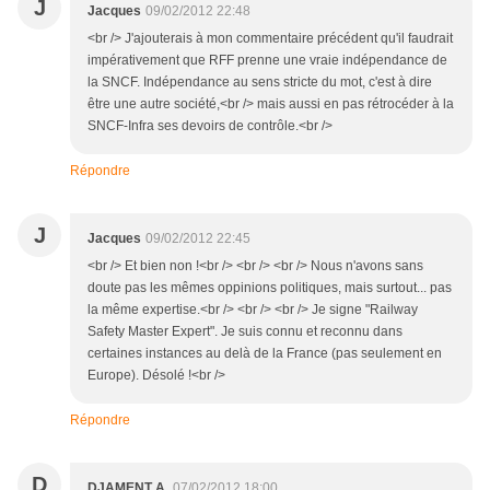
J
Jacques
09/02/2012 22:48
<br /> J'ajouterais à mon commentaire précédent qu'il faudrait
impérativement que RFF prenne une vraie indépendance de
la SNCF. Indépendance au sens stricte du mot, c'est à dire
être une autre société,<br /> mais aussi en pas rétrocéder à la
SNCF-Infra ses devoirs de contrôle.<br />
Répondre
J
Jacques
09/02/2012 22:45
<br /> Et bien non !<br /> <br /> <br /> Nous n'avons sans
doute pas les mêmes oppinions politiques, mais surtout... pas
la même expertise.<br /> <br /> <br /> Je signe "Railway
Safety Master Expert". Je suis connu et reconnu dans
certaines instances au delà de la France (pas seulement en
Europe). Désolé !<br />
Répondre
D
DJAMENT A.
07/02/2012 18:00