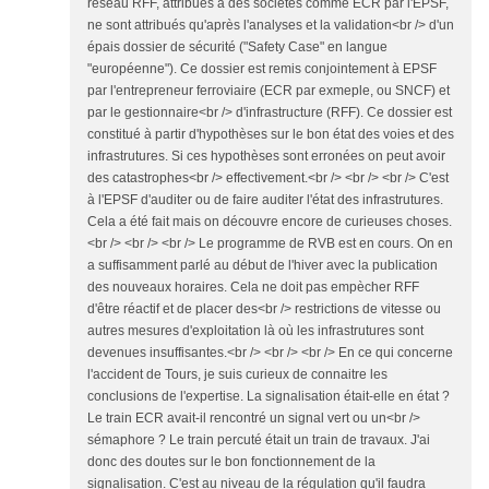
réseau RFF, attribués à des sociétés comme ECR par l'EPSF,
ne sont attribués qu'après l'analyses et la validation<br /> d'un
épais dossier de sécurité ("Safety Case" en langue
"européenne"). Ce dossier est remis conjointement à EPSF
par l'entrepreneur ferroviaire (ECR par exmeple, ou SNCF) et
par le gestionnaire<br /> d'infrastructure (RFF). Ce dossier est
constitué à partir d'hypothèses sur le bon état des voies et des
infrastrutures. Si ces hypothèses sont erronées on peut avoir
des catastrophes<br /> effectivement.<br /> <br /> <br /> C'est
à l'EPSF d'auditer ou de faire auditer l'état des infrastrutures.
Cela a été fait mais on découvre encore de curieuses choses.
<br /> <br /> <br /> Le programme de RVB est en cours. On en
a suffisamment parlé au début de l'hiver avec la publication
des nouveaux horaires. Cela ne doit pas empècher RFF
d'être réactif et de placer des<br /> restrictions de vitesse ou
autres mesures d'exploitation là où les infrastrutures sont
devenues insuffisantes.<br /> <br /> <br /> En ce qui concerne
l'accident de Tours, je suis curieux de connaitre les
conclusions de l'expertise. La signalisation était-elle en état ?
Le train ECR avait-il rencontré un signal vert ou un<br />
sémaphore ? Le train percuté était un train de travaux. J'ai
donc des doutes sur le bon fonctionnement de la
signalisation. C'est au niveau de la régulation qu'il faudra