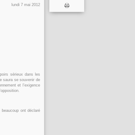
lundi 7 mai 2012
oirs sérieux dans les
e saura se souvenir de
onnement et l’exigence
’opposition.
is beaucoup ont déclaré