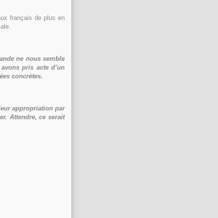
aux français de plus en
ale.
lande ne nous semble
avons pris acte d’un
ées concrètes.
leur appropriation par
r. Attendre, ce serait