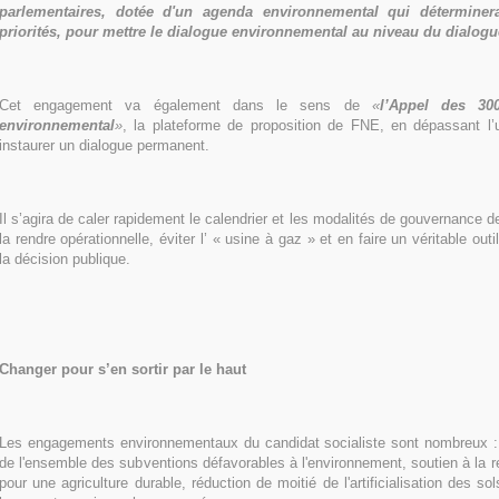
parlementaires, dotée d'un agenda environnemental qui détermine
priorités, pour mettre le dialogue environnemental au niveau du dialogu
Cet engagement va également dans le sens de
«
l’Appel des 30
environnemental
»
, la plateforme de proposition de FNE, en dépassant l’
instaurer un dialogue permanent.
Il s’agira de caler rapidement le calendrier et les modalités de gouvernance 
la rendre opérationnelle, éviter l’ « usine à gaz » et en faire un véritable out
la décision publique.
Changer pour s’en sortir par le haut
Les engagements environnementaux du candidat socialiste sont nombreux 
de l'ensemble des subventions défavorables à l'environnement, soutien à la re
pour une agriculture durable, réduction de moitié de l'artificialisation des so