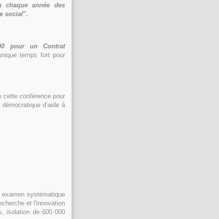
ra chaque année des
e social
".
00 pour un Contrat
unique temps fort pour
de cette conférence pour
il démocratique d’aide à
: examen systématique
cherche et l'innovation
ls, isolation de 600 000