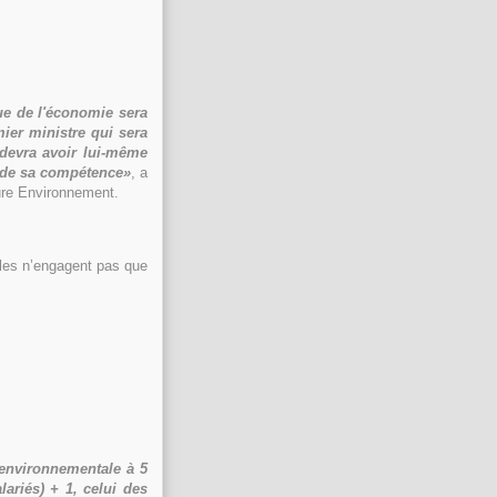
que de l'économie sera
mier ministre qui sera
 devra avoir lui-même
e de sa compétence»
, a
ture Environnement.
lles n’engagent pas que
environnementale à 5
lariés) + 1, celui des