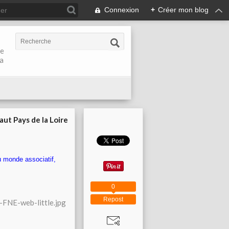
Connexion
+
Créer mon blog
de
la
aut Pays de la Loire
u monde associatif,
0
Repost