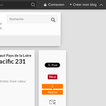
Connexion
+
Créer mon blog
de
la
aut Pays de la Loire
acific 231
timbre d'une valeur
0
Repost