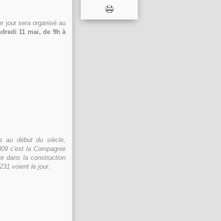
er jour sera organisé au
ndredi 11 mai, de 9h à
s au début du siècle,
909 c'est la Compagnie
e dans la construction
31 voient le jour.