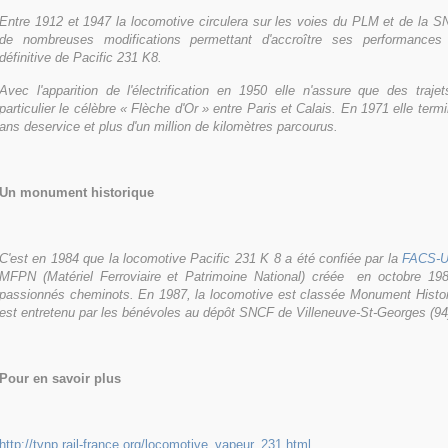
Entre 1912 et 1947 la locomotive circulera sur les voies du PLM et de la S
de nombreuses modifications permettant d'accroître ses performances e
définitive de Pacific 231 K8.
Avec l'apparition de l'électrification en 1950 elle n'assure que des traj
particulier le célèbre « Flèche d'Or » entre Paris et Calais. En 1971 elle term
ans deservice et plus d'un million de kilomètres parcourus.
Un monument historique
C'est en 1984 que la locomotive Pacific 231 K 8 a été confiée par la
FACS-
MFPN (Matériel Ferroviaire et Patrimoine National) créée en octobre 19
passionnés cheminots. En 1987, la locomotive est classée Monument Historiq
est entretenu par les bénévoles au dépôt SNCF de Villeneuve-St-Georges (94
Pour en savoir plus
http://tvnp.rail-france.org/locomotive_vapeur_231.html