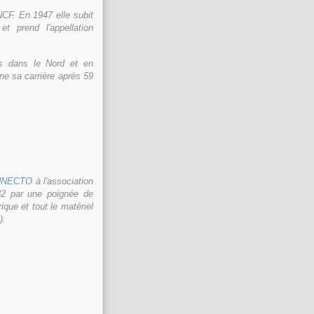
NCF. En 1947 elle subit
t prend l'appellation
ets dans le Nord et en
ine sa carrière après 59
UNECTO
à l'association
82 par une poignée de
ue et tout le matériel
).