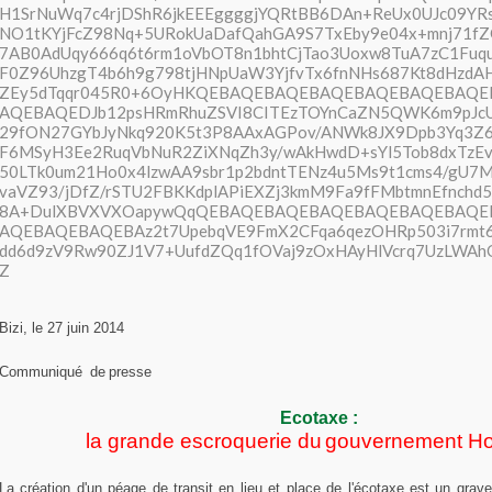
Bizi, le 27 juin 2014
Communiqué
d
e
presse
Ecotaxe :
l
a grande escroquerie du
gouvernement Ho
La création
d'un péage de transit en lieu et place de l'écotaxe est un grav