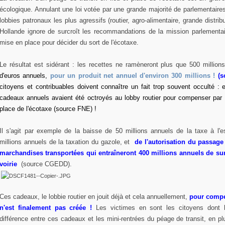
écologique. Annulant une loi votée par une grande majorité de parlementaire
lobbies patronaux les plus agressifs (routier, agro-alimentaire, grande distri
Hollande ignore de surcroît les recommandations de la mission parlementair
mise en place pour décider du sort de l'écotaxe.
Le résultat est sidérant : les recettes ne ramèneront plus que 500 million
d'euros annuels,
pour un produit net annuel d'environ 300 millions !
(s
citoyens et contribuables doivent connaître un fait trop souvent occulté : 
cadeaux annuels avaient été octroyés au lobby routier pour compenser par a
place de l'écotaxe (source FNE) !
Il s'agit par exemple de la baisse de 50 millions annuels de la taxe à l'e
millions annuels de la taxation du gazole, et
de l'autorisation du passage
marchandises transportées qui entraîneront 400 millions annuels de sur
voirie
(source CGEDD).
Ces cadeaux, le lobbie routier en jouit déjà et cela annuellement,
pour compe
n'est finalement pas créée !
Les victimes en sont les citoyens dont l
différence entre ces cadeaux et les mini-rentrées du péage de transit, en pl