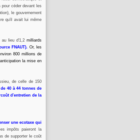
s pour céder devant les
bution), le gouvernement
e qu'il avait lui même
s au lieu d'1,2
milliards
ource FNAUT).
Or, les
environ 800 millions de
nticipation la mise en
ssieu, de celle de 150
 de 40 à 44 tonnes de
coût d'entretien de la
nser une ecotaxe qui
es impôts paieront la
us de supporter le coût