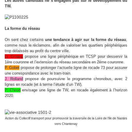
Les autres candidats ne s’engagent pas sur le développement du
TW.
La forme du réseau
On sent chez certains
une tendance à agir sur la forme du réseau
,
comme nous le réclamons, afin de valoriser les quartiers périphériques
trop délaissés au profit du centre ville.
G. Groupy
propose une ligne périphérique en TCSP pour desservir la
1ère couronne et l’extension du réseau secondaire en 2ème couronne.
P. Gobet
propose de prolonger l’actuelle ligne de rocade 73 pour assurer
une correspondance avec le tram-train.
J. Rolland
propose de poursuivre le programme chronobus, avec 2
lignes en rocade (et à terme l’étude d’un TW).
P. Chiron
envisage une ligne de TW, en rocade également à l’horizon
2020.
Action du Collectif transport pour promouvoir la traversée de la Loire de l'ile de Nantes
vers Chantenay