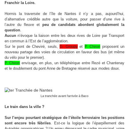
Franchir la Loire.
Hormis la traversée de l’île de Nantes il n’y a pas, aujourd’hui,
d’alternative crédible autre que la voiture, pour passer d’une rive à
l’autre du fleuve et
peu de candidats abordent globalement la
question
.
Aucun
n’évoque la liaison entre les deux rives de Loire par Transport
en commun à l’Est de l’agglomération.
Sur le pont de Cheviré, seuls,
G. Groupy
et
P. Chiron
proposent un
nouveau partage des voies de circulation en faveur des bus (et même
du vélo pour le premier).
P. Chiron
envisage, en plus, un téléphérique entre Rezé et Chantenay
et le doublement du pont Anne de Bretagne réservé aux modes doux.
La tranchée avant l'arrivée à Baco
Le train dans la ville ?
Sur l’enjeu pourtant stratégique de l’étoile ferroviaire les positions
sont encore très fébriles
. Est-ce la logique de l’éparpillement des
Autorités organisatrices ? Un enjeu dépassant le cadre municipal, voire