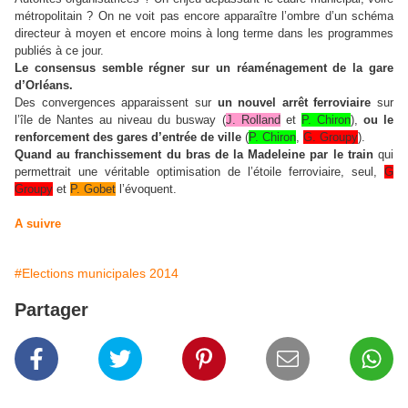
métropolitain ? On ne voit pas encore apparaître l’ombre d’un schéma
directeur à moyen et encore moins à long terme dans les programmes
publiés à ce jour.
Le consensus semble régner sur un réaménagement de la gare
d’Orléans.
Des convergences apparaissent sur
un nouvel arrêt ferroviaire
sur
l’île de Nantes au niveau du busway (
J. Rolland
et
P. Chiron
),
ou le
renforcement des gares d’entrée de ville
(
P. Chiron
,
G. Groupy
).
Quand au franchissement du bras de la Madeleine par le train
qui
permettrait une véritable optimisation de l’étoile ferroviaire, seul,
G
Groupy
et
P. Gobet
l’évoquent.
A suivre
#Elections municipales 2014
Partager