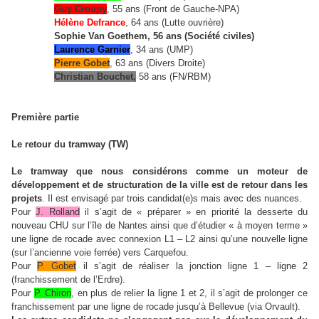
Guy Croupy
, 55 ans (Front de Gauche-NPA)
Hélène Defrance
, 64 ans (Lutte ouvrière)
Sophie Van Goethem
, 56 ans (Société civiles)
Laurence Garnier
, 34 ans (UMP)
Pierre Gobet
, 63 ans (Divers Droite)
Christian Bouchet,
58 ans (FN/
RBM
)
Première partie
Le retour du tramway (TW)
Le tramway que nous considérons comme un moteur de
développement et de structuration de la ville est de retour dans les
projets
. Il est envisagé par trois candidat(e)s mais avec des nuances.
Pour
J. Rolland
il s’agit de « préparer » en priorité la desserte du
nouveau CHU sur l’île de Nantes ainsi que d’étudier « à moyen terme »
une ligne de rocade avec connexion L1 – L2 ainsi qu’une nouvelle ligne
(sur l’ancienne voie ferrée) vers Carquefou.
Pour
P. Gobet
il s’agit de réaliser la jonction ligne 1 – ligne 2
(franchissement de l’Erdre).
Pour
P. Chiron
, en plus de relier la ligne 1 et 2, il s’agit de prolonger ce
franchissement par une ligne de rocade jusqu’à Bellevue (via Orvault).