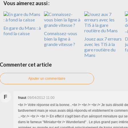
Vous aimerez aussi :
En gare du Mans : à
fond la caisse
Connaissez-vous
bien la ligne à
Jouez aux 7 erreurs
D
grande vitesse ?
avec les TIS à la
ju
gare routière du
fa
Mans
Commenter cet article
Ajouter un commentaire
F
fnaut
09/04/2012 11:00
<br /> Votre réponse est la bonne...<br /> <br /> <br /> Je suis désolé 
tardivement mais je vous avais déjà répondu et visiblement le comment
...<br /> <br /> <br /> En effet il s'agit bien d'un aéroport miniature qui
dans le fameux “Miniatur<br /> Wunderland“ . Le plus grand parc intér
animées au monde qui est constitué principalement de trains miniatur