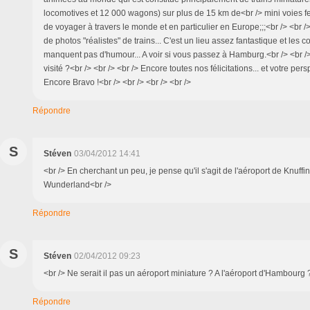
locomotives et 12 000 wagons) sur plus de 15 km de<br /> mini voies fe
de voyager à travers le monde et en particulier en Europe;;;<br /> <br />
de photos "réalistes" de trains... C'est un lieu assez fantastique et les 
manquent pas d'humour... A voir si vous passez à Hamburg.<br /> <br />
visité ?<br /> <br /> <br /> Encore toutes nos félicitations... et votre pers
Encore Bravo !<br /> <br /> <br /> <br />
Répondre
S
Stéven
03/04/2012 14:41
<br /> En cherchant un peu, je pense qu'il s'agit de l'aéroport de Knuffi
Wunderland<br />
Répondre
S
Stéven
02/04/2012 09:23
<br /> Ne serait il pas un aéroport miniature ? A l'aéroport d'Hambourg 
Répondre