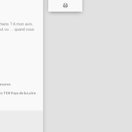
rtains ? A mon avis,
tout vu ... quand vous
mesures
es TER Pays de la Loire.