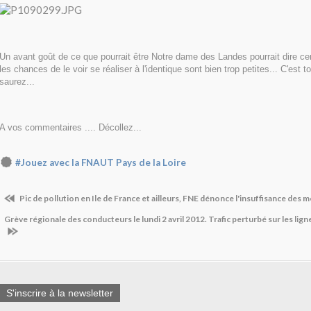
Un avant goût de ce que pourrait être Notre dame des Landes pourrait dire ce
les chances de le voir se réaliser à l'identique sont bien trop petites... C'est 
saurez...
A vos commentaires .... Décollez...
#Jouez avec la FNAUT Pays de la Loire
Pic de pollution en Ile de France et ailleurs, FNE dénonce l'insuffisance des 
Grève régionale des conducteurs le lundi 2 avril 2012. Trafic perturbé sur les lign
S'inscrire à la newsletter