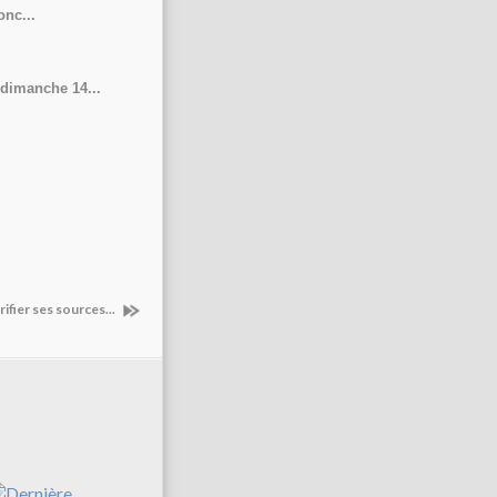
onc...
 dimanche 14...
rifier ses sources...