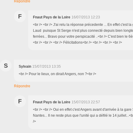
Répondre
F
Fnaut Pays de la Loire
16/07/2013 12:23
<br /> <br /> J'ai relu la réponse précedente ... En effet c'est l
Laud puisque St Serge n'est plus connecté depuis bien long
ferrées... Bravo pour votre perspicacité ..<br /> C'est bien le 
<br /> <br /> <br /> Félicitations<br /> <br /> <br /> <br />
S
Sylvain
15/07/2013 13:35
<br /> Pour le lieux, on dirait Angers, non ?<br />
Répondre
F
Fnaut Pays de la Loire
15/07/2013 22:57
<br /> <br /> Oui en effet c'est Angers avant d'arrivée à la gare
Nantes... Il ne reste plus que l'unité qui a défilé le 14 juillet...<
/>