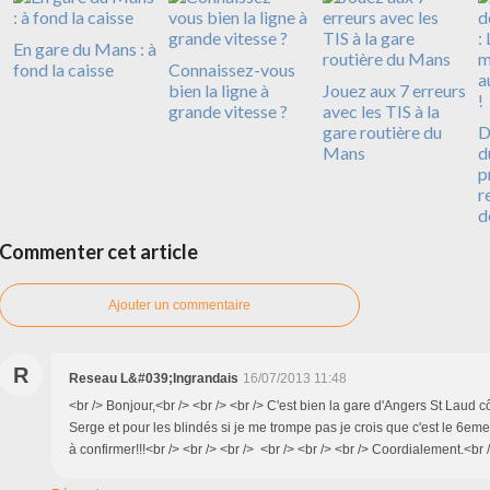
En gare du Mans : à
fond la caisse
Connaissez-vous
bien la ligne à
Jouez aux 7 erreurs
grande vitesse ?
avec les TIS à la
gare routière du
D
Mans
d
p
r
d
Commenter cet article
Ajouter un commentaire
R
Reseau L&#039;Ingrandais
16/07/2013 11:48
<br /> Bonjour,<br /> <br /> <br /> C'est bien la gare d'Angers St Laud 
Serge et pour les blindés si je me trompe pas je crois que c'est le 6e
à confirmer!!!<br /> <br /> <br /> <br /> <br /> <br /> Coordialement.<br 