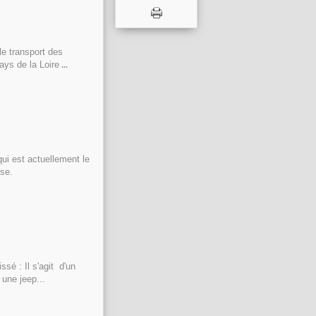
 le transport des
...
ays de la Loire
ui est actuellement le
ise.
é : Il s'agit d'un
 une jeep...