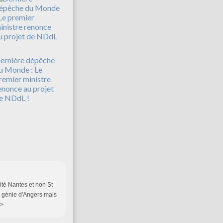
ernière dépêche
u Monde : Le
remier ministre
enonce au projet
e NDdL !
côté Nantes et non St
me génie d'Angers mais
/>