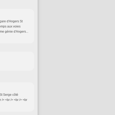
a gare d'Angers St
temps aux voies
6ème génie d'Angers...
 St Serge côté
br /> <br /> <br /> <br