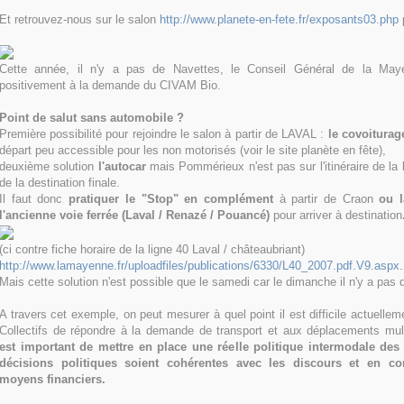
Et retrouvez-nous sur le salon
http://www.planete-en-fete.fr/exposants03.php
Cette année, il n'y a pas de Navettes, le Conseil Général de la May
positivement à la demande du CIVAM Bio.
Point de salut sans automobile ?
Première possibilité pour rejoindre le salon à partir de LAVAL :
le covoiturag
départ peu accessible pour les non motorisés (voir le site planète en fête),
deuxième solution
l'autocar
mais Pommérieux n'est pas sur l'itinéraire de la 
de la destination finale.
Il faut donc
pratiquer le "Stop" en complément
à partir de Craon
ou 
l'ancienne voie ferrée (Laval / Renazé / Pouancé)
pour arriver à destination
(ci contre fiche horaire de la ligne 40 Laval / châteaubriant)
http://www.lamayenne.fr/uploadfiles/publications/6330/L40_2007.pdf.V9.aspx
.
Mais cette solution n'est possible que le samedi car le dimanche il n'y a pas 
A travers cet exemple, on peut mesurer à quel point il est difficile actuelle
Collectifs de répondre à la demande de transport et aux déplacements mult
est important de mettre en place une réelle politique intermodale des 
décisions politiques soient cohérentes avec les discours et en c
moyens financiers.