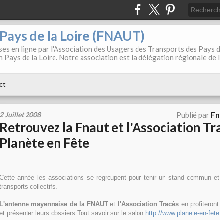
. Pays de la Loire (FNAUT)
es en ligne par l'Association des Usagers des Transports des Pays 
 Pays de la Loire. Notre association est la délégation régionale de 
ct
2 Juillet 2008
Publié par
Fn
Retrouvez la Fnaut et l'Association Tr
Planète en Fête
Cette année les associations se regroupent pour tenir un stand commun et 
transports collectifs.
L'antenne mayennaise de la FNAUT
et
l'Association Tracès
en profiteront
et présenter leurs dossiers.Tout savoir sur le salon
http://www.planete-en-fete.