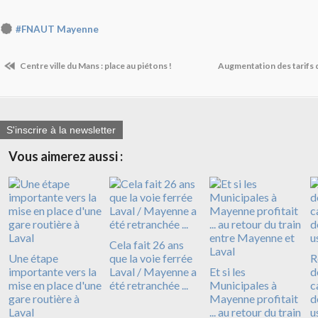
#FNAUT Mayenne
Centre ville du Mans : place au piétons !
Augmentation des tarifs de
S'inscrire à la newsletter
Vous aimerez aussi :
Cela fait 26 ans
Une étape
que la voie ferrée
R
importante vers la
Laval / Mayenne a
Et si les
d
mise en place d'une
été retranchée ...
Municipales à
c
gare routière à
Mayenne profitait
d
Laval
... au retour du train
u