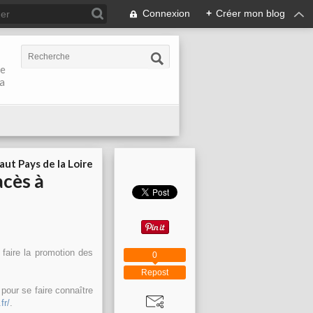
Connexion
+
Créer mon blog
de
la
aut Pays de la Loire
acès à
faire la promotion des
0
Repost
 pour se faire connaître
fr/
.