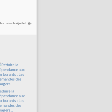
s trains le 6 juillet
éduire la
épendance aux
arburants : Les
emandes des
sagers...