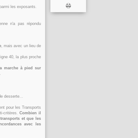
parmi les exposants.
enne n'a pas répondu
e
, mais avec un lieu de
ligne 40, la plus proche
la marche à pied sur
.
de desserte...
ment pour les Transports
i-critères.
Combien il
transports et que les
oncordances avec les