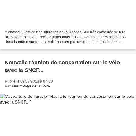
A château Gontier, l'inauguration de la Rocade Sud très contestée se fera
officiellement le vendredi 12 juillet mais tous les commentaires n'iront pas
dans le même sens ... La "voix" ne sera pas unique sur le dossier tant
nombreuses ont été les prises...
Nouvelle réunion de concertation sur le vélo
avec la SNCF...
Publié le 09/07/2013 à 07:30
Par
Fnaut Pays de la Loire