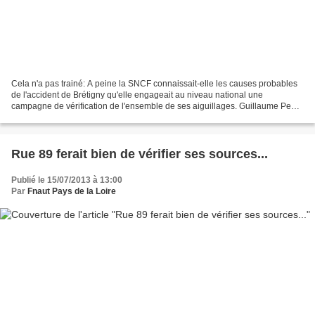
Cela n'a pas trainé: A peine la SNCF connaissait-elle les causes probables
de l'accident de Brétigny qu'elle engageait au niveau national une
campagne de vérification de l'ensemble de ses aiguillages. Guillaume Pepy,
le patron de la SNCF, avait décidé,...
Rue 89 ferait bien de vérifier ses sources...
Publié le 15/07/2013 à 13:00
Par
Fnaut Pays de la Loire