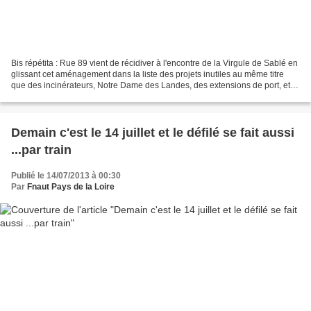
Bis répétita : Rue 89 vient de récidiver à l'encontre de la Virgule de Sablé en
glissant cet aménagement dans la liste des projets inutiles au même titre
que des incinérateurs, Notre Dame des Landes, des extensions de port, etc
... C'est trop d'honneur...
Demain c'est le 14 juillet et le défilé se fait aussi
...par train
Publié le 14/07/2013 à 00:30
Par
Fnaut Pays de la Loire