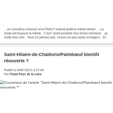
... on connaît la chanson et la FNAUT entend plutôt le même refrain .... La
chute est toujours la même... C'est " point possible mon brave monsieur .. ça
coûte trop cher... Vous n'y pensez pas...et puis y'a pas assez d'usagers... Et
puis ils prennent...
Saint-Hilaire-de-Chaléons/Paimbœuf bientôt
réouverte ?
Publié le 04/07/2013 à 07:00
Par
Fnaut Pays de la Loire