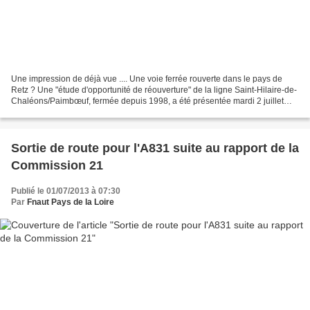
Une impression de déjà vue .... Une voie ferrée rouverte dans le pays de
Retz ? Une "étude d'opportunité de réouverture" de la ligne Saint-Hilaire-de-
Chaléons/Paimbœuf, fermée depuis 1998, a été présentée mardi 2 juillet
2013 aux élus locaux par la région...
Sortie de route pour l'A831 suite au rapport de la
Commission 21
Publié le 01/07/2013 à 07:30
Par
Fnaut Pays de la Loire