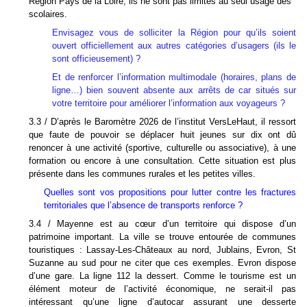
Région Pays de la Loire, ils ne sont pas limités a
u seul usage des
scolaires
.
Envisagez vous de solliciter la Région pour qu’ils soient
ouvert officiellement aux autres catégories d’usagers (ils le
sont officieusement) ?
Et de renforcer l’information multimodale (horaires, plans de
ligne…) bien souvent absente aux arrêts de car situés sur
votre territoire pour améliorer l’information aux voyageurs ?
3.3 / D’après le Baromètre 2026 de l’institut VersLeHaut, il ressort
que faute de pouvoir se déplacer huit jeunes sur dix ont dû
renoncer à une activité (sportive, culturelle ou associative), à une
formation ou encore à une consultation. Cette situation est plus
présente dans les communes rurales et les petites villes.
Quelles sont vos propositions pour lutter contre les fractures
territoriales que l’absence de transports renforce ?
3.4 / Mayenne est au cœur d’un territoire qui dispose d’un
patrimoine important. La ville se trouve entourée de communes
touristiques : Lassay-Les-Châteaux au nord, Jublains, Evron, St
Suzanne au sud pour ne citer que ces exemples. Evron dispose
d’une gare. La ligne 112 la dessert. Comme le tourisme est un
élément moteur de l’activité économique, ne serait-il pas
intéressant qu’une ligne d’autocar assurant une desserte