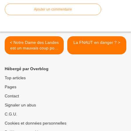
Ajouter un commentaire
< Notre Dame des Landes
La FNAUT en danger ? >
est un mauvais coup pour
l'économie, les finances et
l'Environnement des Pays
de la Loire
Hébergé par Overblog
Top articles
Pages
Contact
Signaler un abus
C.G.U.
Cookies et données personnelles