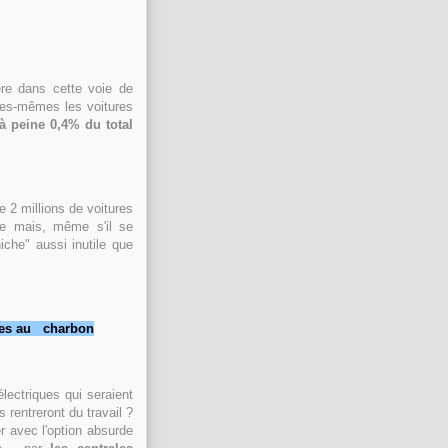
ère dans cette voie de
elles-mêmes les voitures
à peine 0,4% du total
 2 millions de voitures
ble mais, même s'il se
iche" aussi inutile que
es au
c
har
bon
lectriques qui seraient
rentreront du travail ?
er avec l'option absurde