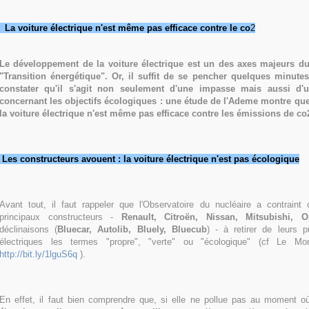
La voiture électrique n'est même pas efficace contre le co
2
Le développement de la voiture électrique est un des axes majeurs du 
"Transition énergétique". Or, il suffit de se pencher quelques minute
constater qu'il s'agit non seulement d'une impasse mais aussi d
concernant les objectifs écologiques : une étude de l'Ademe montre que,
la voiture électrique n'est même pas efficace contre les émissions de co
Les constructeurs avouent : la voiture électrique n'est pas écologique
Avant tout, il faut rappeler que l'Observatoire du nucléaire a contraint
principaux constructeurs -
Renault, Citroën, Nissan, Mitsubishi, O
déclinaisons (
Bluecar, Autolib, Bluely, Bluecub
) - à retirer de leurs p
électriques les termes "propre", "verte" ou "écologique" (cf Le Mon
http://bit.ly/1lguS6q
).
En effet, il faut bien comprendre que, si elle ne pollue pas au moment où