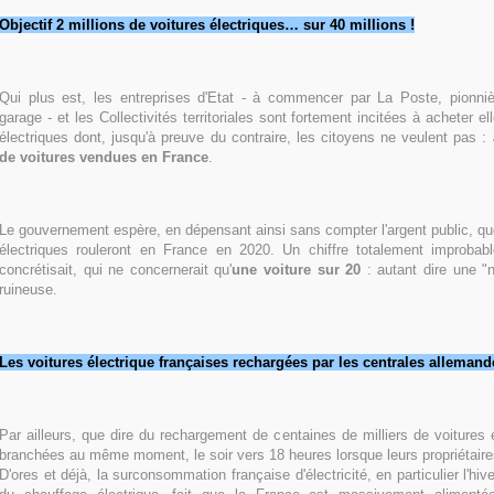
Objectif 2 millions de voitures électriques… sur 40 millions !
Qui plus est, les entreprises d'Etat - à commencer par La Poste, pionni
garage - et les Collectivités territoriales sont fortement incitées à acheter 
électriques dont, jusqu'à preuve du contraire, les citoyens ne veulent pas :
de voitures vendues en France
.
Le gouvernement espère, en dépensant ainsi sans compter l'argent public, que
électriques rouleront en France en 2020. Un chiffre totalement improba
concrétisait, qui ne concernerait qu'
une voiture sur 20
: autant dire une "n
ruineuse.
Les voitures électrique françaises rechargées par les centrales allemand
Par ailleurs, que dire du rechargement de centaines de milliers de voitures é
branchées au même moment, le soir vers 18 heures lorsque leurs propriétaires 
D'ores et déjà, la surconsommation française d'électricité, en particulier l'hiv