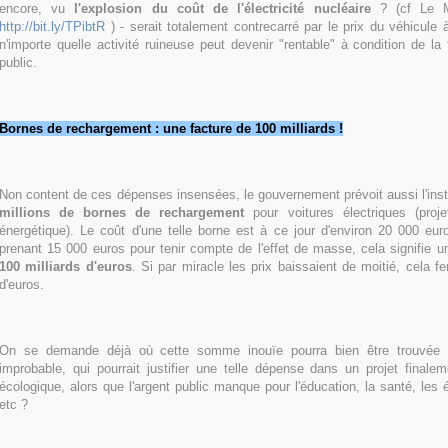
encore, vu
l'explosion du coût de l'électricité nucléaire
? (cf Le M
http://bit.ly/TPibtR
) - serait totalement contrecarré par le prix du véhicule 
n'importe quelle activité ruineuse peut devenir "rentable" à condition de la 
public.
Bornes de rechargement : une facture de 100 milliards !
Non content de ces dépenses insensées, le gouvernement prévoit aussi l'ins
millions de bornes de rechargement
pour voitures électriques (proje
énergétique). Le coût d'une telle borne est à ce jour d'environ 20 000 eu
prenant 15 000 euros pour tenir compte de l'effet de masse, cela signifie 
100 milliards d'euros
. Si par miracle les prix baissaient de moitié, cela fe
d'euros.
On se demande déjà où cette somme inouïe pourra bien être trouvée 
improbable, qui pourrait justifier une telle dépense dans un projet finaleme
écologique, alors que l'argent public manque pour l'éducation, la santé, les 
etc ?