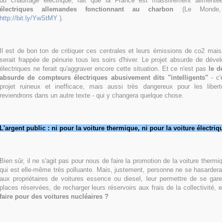
du chauffage électrique, fait que la France est massivement alimen
électriques allemandes fonctionnant au charbon
(Le Monde, 
http://bit.ly/YwStMY
).
Il est de bon ton de critiquer ces centrales et leurs émissions de co2 mais
serait frappée de pénurie tous les soirs d'hiver. Le projet absurde de dév
électriques ne ferait qu'aggraver encore cette situation. Et ce n'est pas
le d
absurde de compteurs électriques abusivement dits "intelligents"
- c'
projet ruineux et inefficace, mais aussi très dangereux pour les liber
reviendrons dans un autre texte - qui y changera quelque chose.
L'argent public : ni pour la voiture thermique, ni pour la voiture électriq
Bien sûr, il ne s'agit pas pour nous de faire la promotion de la voiture therm
qui est elle-même très polluante.
Mais, justement, personne ne se hasarderait 
aux propriétaires de voitures essence ou diesel, leur permettre de se gare
places réservées, de recharger leurs réservoirs aux frais de la collectivité, 
faire pour des voitures nucléaires ?