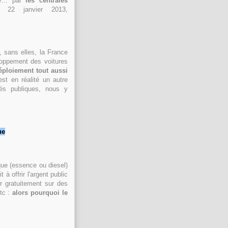
tée… par
les centrales
22 janvier 2013,
, sans elles, la France
eloppement des voitures
éploiement tout aussi
est en réalité un autre
tés publiques, nous y
ue
ique (essence ou diesel)
à offrir l'argent public
r gratuitement sur des
etc :
alors pourquoi le