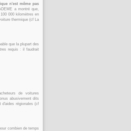
trique n'est même pas
l'ADEME a montré que,
à 100 000 kilomètres en
iture thermique (cf La
bable que la plupart des
es requis : il faudrait
acheteurs de voitures
onus abusivement dits
 d'aides régionales (cf
 pour combien de temps