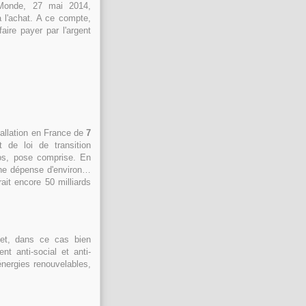
onde, 27 mai 2014,
à l'achat. A ce compte,
faire payer par l'argent
tallation en France de
7
t de loi de transition
ros, pose comprise. En
une dépense d'environ…
rait encore 50 milliards
et, dans ce cas bien
nt anti-social et anti-
énergies renouvelables,