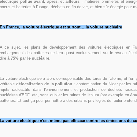
électrique pollue avant, après, et ailleurs
: matières premières et énergie
pneus et batteries à l'usage, déchets en fin de vie, et bien sûr énergie pour m
En France, la voiture électrique est surtout… la voiture nucléair
e
A ce sujet, les plans de développement des voitures électriques en Fr
rechargement des batteries se fera quasi exclusivement sur le réseau électri
dire
à 75% par le nucléaire
.
La voiture électrique sera alors co-responsable des tares de l'atome, et l'on
véritable
délocalisation de la pollution
: contamination du Niger par les m
rejets radioactifs dans l'environnement et production de déchets radioac
nucléaires d'EDF, etc, sans oublier les mines de lithium (par exemple en Am
batteries. Et tout ça pour permettre à des urbains privilégiés de rouler prét
La voiture électrique n'est même pas efficace contre les émissions de c