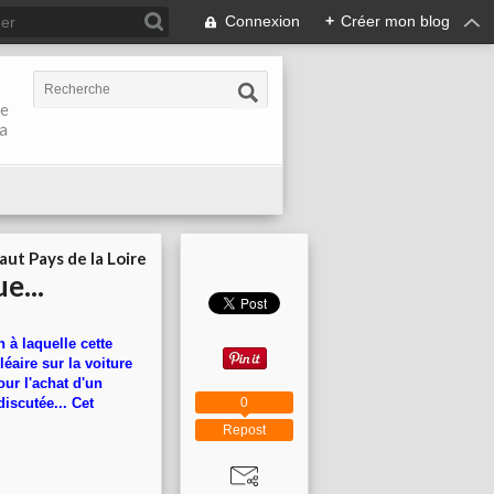
Connexion
+
Créer mon blog
de
la
aut Pays de la Loire
e...
n à laquelle cette
éaire sur la voiture
ur l'achat d'un
0
discutée... Cet
Repost