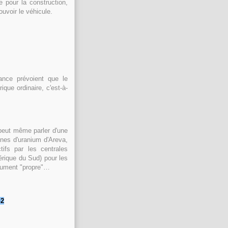
 pour la construction,
ouvoir le véhicule.
ance prévoient que le
que ordinaire, c'est-à-
 peut même parler d'une
ines d'uranium d'Areva,
tifs par les centrales
érique du Sud) pour les
endument "propre"…
o2