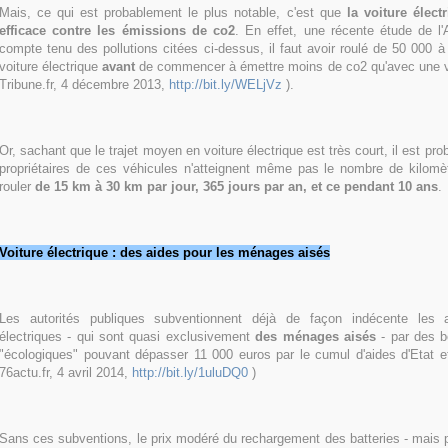
Mais, ce qui est probablement le plus notable, c'est que
la voiture élec
efficace contre les émissions de co2
. En effet, une récente étude de 
compte tenu des pollutions citées ci-dessus, il faut avoir roulé de 50 000 
voiture électrique
avant
de commencer à émettre moins de co2 qu'avec une vo
Tribune.fr, 4 décembre 2013,
http://bit.ly/WELjVz
).
Or, sachant que le trajet moyen en voiture électrique est très court, il est pro
propriétaires de ces véhicules n'atteignent même pas le nombre de kilomètr
rouler
de 15 km à 30 km par jour, 365 jours par an, et ce pendant 10 ans
.
Voiture électrique : des aides pour les ménages aisés
Les autorités publiques subventionnent déjà de façon indécente les 
électriques - qui sont quasi exclusivement
des ménages aisés
- par des b
"écologiques" pouvant dépasser 11 000 euros par le cumul d'aides d'Etat et
76actu.fr, 4 avril 2014,
http://bit.ly/1uluDQ0
)
Sans ces subventions, le prix modéré du rechargement des batteries - mais