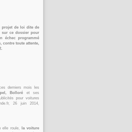
projet de loi dite de
s sur ce dossier pour
'un échec programmé
 contre toute attente,
2.
 ces derniers mois les
pel, Bolloré
et ses
ublicités pour voitures
de.fr, 26 juin 2014,
 elle roule,
la voiture