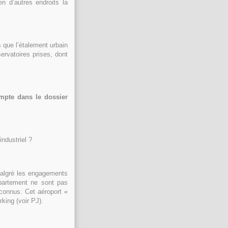
n d’autres endroits la
rs que l’étalement urbain
rvatoires prises, dont
mpte dans le dossier
industriel ?
Malgré les engagements
épartement ne sont pas
nconnus. Cet aéroport «
king (voir PJ).