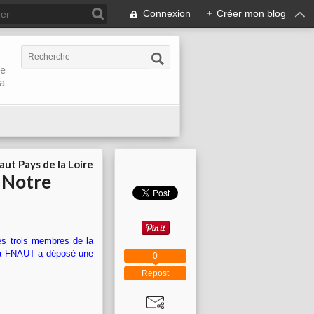
Connexion
+
Créer mon blog
de
la
aut Pays de la Loire
r Notre
s trois membres de la
 la FNAUT a déposé une
0
Repost