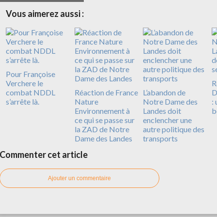
Vous aimerez aussi :
Pour Françoise
Verchere le
R
combat NDDL
Réaction de France
L’abandon de
D
s’arrête là.
Nature
Notre Dame des
:
Environnement à
Landes doit
b
ce qui se passe sur
enclencher une
la ZAD de Notre
autre politique des
Dame des Landes
transports
Commenter cet article
Ajouter un commentaire