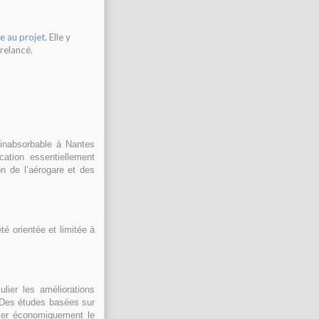
e au projet.
Elle y
 relancé.
c inabsorbable à Nantes
cation essentiellement
on de l’aérogare et des
té orientée et limitée à
ulier les améliorations
 Des études basées sur
ifier économiquement le