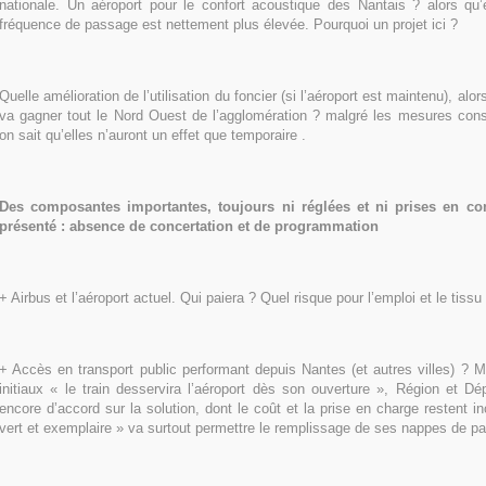
nationale. Un aéroport pour le confort acoustique des Nantais ? alors qu’e
fréquence de passage est nettement plus élevée. Pourquoi un projet ici ?
Quelle amélioration de l’utilisation du foncier (si l’aéroport est maintenu), alo
va gagner tout le Nord Ouest de l’agglomération ? malgré les mesures conse
on sait qu’elles n’auront un effet que temporaire .
Des composantes importantes, toujours ni réglées et ni prises en co
présenté : absence de concertation et de programmation
+ Airbus et l’aéroport actuel. Qui paiera ? Quel risque pour l’emploi et le tissu 
+ Accès en transport public performant depuis Nantes (et autres villes) ? 
initiaux « le train desservira l’aéroport dès son ouverture », Région et D
encore d’accord sur la solution, dont le coût et la prise en charge restent i
vert et exemplaire » va surtout permettre le remplissage de ses nappes de par