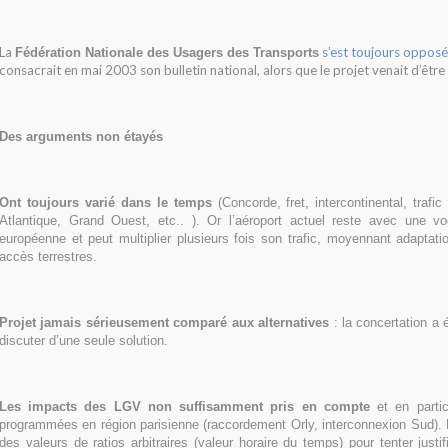
La
s’est toujours opposé
Fédération Nationale des Usagers des Transports
consacrait en mai 2003 son bulletin national, alors que le projet venait d’être
Des arguments non étayés
Ont toujours varié dans le temps
(Concorde, fret, intercontinental, trafi
Atlantique, Grand Ouest, etc.. ). Or l’aéroport actuel reste avec une vo
européenne et peut multiplier plusieurs fois son trafic, moyennant adaptati
accès terrestres.
Projet jamais sérieusement comparé aux alternatives
: la concertation a é
discuter d’une seule solution.
Les impacts des LGV non suffisamment pris en compte
et en partic
programmées en région parisienne (raccordement Orly, interconnexion Sud).
des valeurs de ratios arbitraires (valeur horaire du temps) pour tenter just