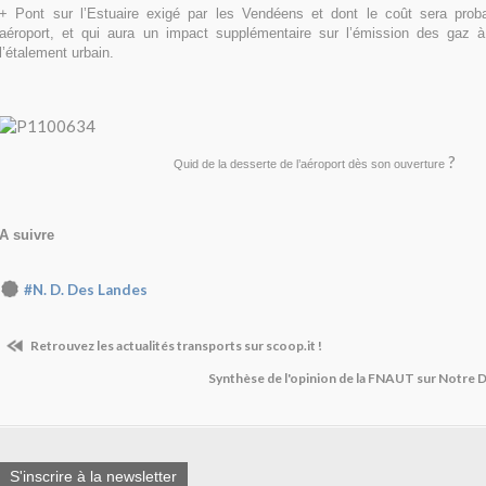
+ Pont sur l’Estuaire exigé par les Vendéens et dont le coût sera prob
aéroport, et qui aura un impact supplémentaire sur l’émission des gaz à
l’étalement urbain.
?
Quid de la desserte de l’aéroport dès son ouverture
A suivre
#N. D. Des Landes
Retrouvez les actualités transports sur scoop.it !
Synthèse de l'opinion de la FNAUT sur Notre 
S'inscrire à la newsletter