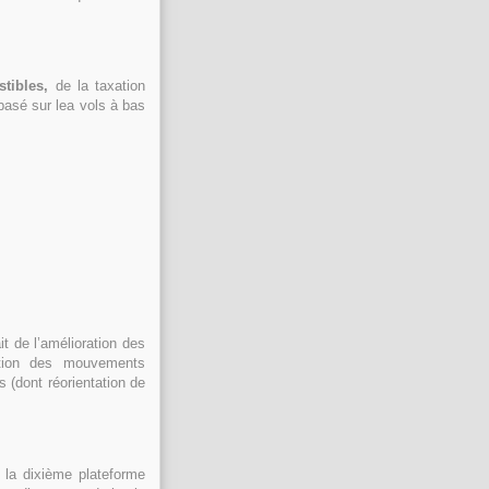
tibles,
de la taxation
 basé sur lea vols à bas
it de l’amélioration des
ation des mouvements
s (dont réorientation de
 la dixième plateforme