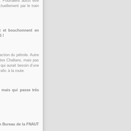
 Pourraient aussi être
tuellement par le train
nt et bouchonnent en
5 !
action du pétrole. Autre
ntes Challans, mais pas
 qui aurait besoin d’une
fic à la route.
 mais qui passe très
e Bureau de la FNAUT