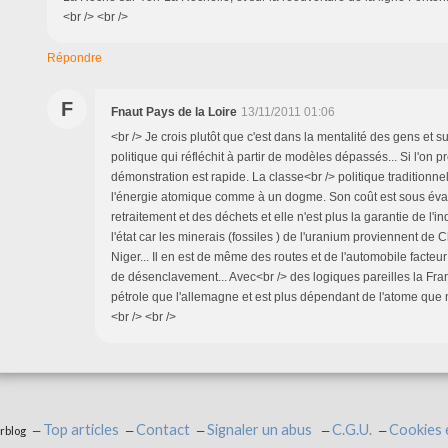
<br /> <br />
Répondre
F
Fnaut Pays de la Loire
13/11/2011 01:06
<br /> Je crois plutôt que c'est dans la mentalité des gens et su
politique qui réfléchit à partir de modèles dépassés... Si l'on p
démonstration est rapide. La classe<br /> politique traditionnel
l'énergie atomique comme à un dogme. Son coût est sous éva
retraitement et des déchets et elle n'est plus la garantie de l
l'état car les minerais (fossiles ) de l'uranium proviennent d
Niger... Il en est de même des routes et de l'automobile facte
de désenclavement... Avec<br /> des logiques pareilles la Fr
pétrole que l'allemagne et est plus dépendant de l'atome que no
<br /> <br />
Top articles
Contact
Signaler un abus
C.G.U.
Cookies 
erblog