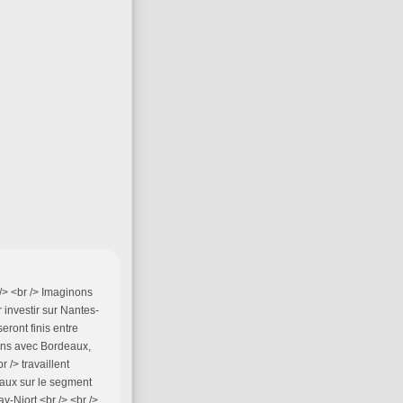
 /> <br /> Imaginons
 investir sur Nantes-
eront finis entre
ons avec Bordeaux,
 /> travaillent
vaux sur le segment
y-Niort.<br /> <br />