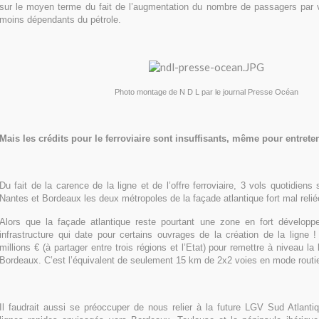
sur le moyen terme du fait de l’augmentation du nombre de passagers par v
moins dépendants du pétrole.
Photo montage de N D L par le journal Presse Océan
Mais les crédits pour le ferroviaire sont insuffisants, même pour entreten
Du fait de la carence de la ligne et de l’offre ferroviaire, 3 vols quotidien
Nantes et Bordeaux les deux métropoles de la façade atlantique fort mal relié
Alors que la façade atlantique reste pourtant une zone en fort dévelop
infrastructure qui date pour certains ouvrages de la création de la ligne 
millions € (à partager entre trois régions et l’Etat) pour remettre à niveau la 
Bordeaux. C’est l’équivalent de seulement 15 km de 2x2 voies en mode routie
Il faudrait aussi se préoccuper de nous relier à la future LGV Sud Atlant