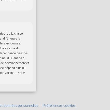
rtout de la classe
rend l'énergie la
le s'arc-boute à
lué à cause du
'indépendance de<br />
e Chine, du Canada du
ur de développement et
ance dépend plus du
s voisins ....<br />
et données personnelles
Préférences cookies