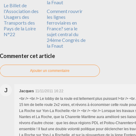
Le Billet de
l'Association des
Comment rouvrir
Usagers des
les lignes
Transports des
ferroviaires en
Pays de la Loire
France? sera le
N°22
sujet central du
24ème Congrès de
la Fnaut
Commenter cet article
Ajouter un commentaire
J
Jacques
11/11/2011 16:22
<br /> <br /> Le lobby de la route est tellement plus puissant !<br /> <br
15 km de belle route 2x2 voies, et révons à économiser cette route pour
La Roche sur Yon-La Rochelle.<br /> <br /> <br /> Lorsque les travaux s
Nantes et La Roche, que la Charente Maritime aura amélioré ses liais
révons d'autre chose : que les deux régions PDL et Poitou-Charentes<br
ensemble ! Il faut une double volonté politique pour déclencher les tra
La Roche sur Yon-La Rochelle, et sur la réouverture de la ligne Fontena