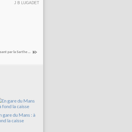
J B LUGADET
nt par la Sarthe ...
n gare du Mans : à
ond la caisse