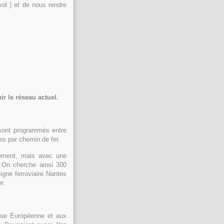
ol ) et de nous rendre
ir le réseau actuel.
s sont programmés entre
es par chemin de fer.
pement, mais avec une
! On cherche ainsi 300
ligne ferroviaire Nantes
r.
ique Européenne et aux