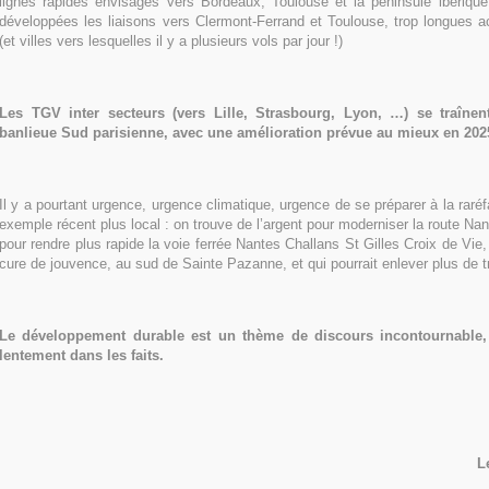
lignes rapides envisagés vers Bordeaux, Toulouse et la péninsule ibérique.
développées les liaisons vers Clermont-Ferrand et Toulouse, trop longues ac
(et villes vers lesquelles il y a plusieurs vols par jour !)
Les TGV inter secteurs (vers Lille, Strasbourg, Lyon, …) se traîne
banlieue Sud parisienne, avec une amélioration prévue au mieux en 202
Il y a pourtant urgence, urgence climatique, urgence de se préparer à la raréf
exemple récent plus local : on trouve de l’argent pour moderniser la route Na
pour rendre plus rapide la voie ferrée Nantes Challans St Gilles Croix de Vie,
cure de jouvence, au sud de Sainte Pazanne, et qui pourrait enlever plus de tra
Le développement durable est un thème de discours incontournable,
lentement dans les faits.
L