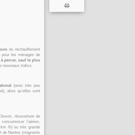
eure
du réchauffement
té pour les ménages de
 à percer, sauf le plus
e nouveaux trafics.
tional
(avec très peu
), alors qu’elles sont
lisson, réouverture de
concurrencer l’aérien,
 km /h) ou très grande
rt de Nantes (stagnants