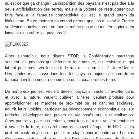
qu’est ce que ça change? La disparition des paysans n’est pas due à la
seule artificialisation des terres, mais à la volonté de restructurer pour
faire face à la fameuse compétitivité qui est le grand totem du
libéralisme. En ce moment on entend partout que l’on a laissé la France
se désindustrialiser, veut-on faire la même chose en matière agricole en
laissant disparaître les paysans ?
Alors aujourd’hui, nous disons STOP, la Confédération paysanne
soutient les paysans qui défendent leur activité, qui résistent et qui
luttent pour préserver leur outil de travail : la terre, ici à Notre-Dame-
Des-Landes mais aussi dans tous les pays où toujours au nom de ce
fameux développement économique qui s’accapare des terres.
De nombreux jeunes, veulent devenir paysans, veulent travailler dans
et avec la nature, veulent cultiver la terre, veulent produire pour
approvisionner les marchés de proximité ou les cantines scolaires,
nourrir leurs voisins, participer au développement économique de leur
territoire, développer des projets de vie basés sur la relocalisation.
Alors pour eux, pour nos enfants, pour tous ceux qui veulent continuer
à vivre de la terre, nous refusons ce nouvel aéroport de NDDL alors
qu’il en existe déjà un qui peut être adapté pour répondre aux besoins
d’échanges actuels et à venir. En l’occurrence l’aéroport de Nantes