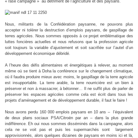
« rase campagne » au détriment de l’agriculture et des paysans.
Nous, militants de la Confédération paysanne, ne pouvons plus
accepter ni tolérer la destruction d’emplois paysans, de gaspillage de
terres agricoles. Nous sommes opposés à ce projet emblématique des
luttes foncières actuelles et nous refusons que la profession agricole
soit toujours la variable d’ajustement et soit sacrifiée sur l’autel d’un
développement économique débridé.
A l’heure des défis alimentaires et énergétiques à relever, au moment
même où se tient à Doha la conférence sur le changement climatique,
où il faudra produire mieux avec moins, le gaspillage de la terre agricole
est insupportable. La terre arable, la terre nourricière est un bien à
préserver et non à massacrer, à bétonner… Il ne suffit plus de parler de
préserver les espaces agricoles comme cela est écrit dans tous les
projets d’aménagement et de développement durable, il faut le faire !
Nous avons perdu 160 000 emplois paysans en 10 ans – l’équivalent
de deux plans sociaux PSA/Citroën par an – dans la plus grande
indifférence. Eh oui nous sommes disséminés dans la campagne, alors
cela ne se voit pas et puis les supermarchés sont largement
approvisionnés, alors quelques dizaines de paysans en moins ici et là,