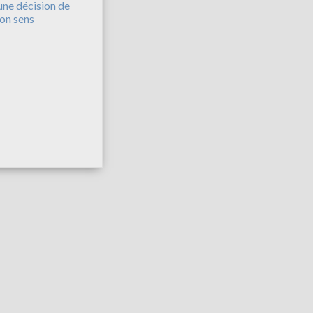
 une décision de
on sens