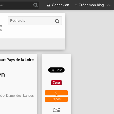
Connexion
+
Créer mon blog
de
la
aut Pays de la Loire
en
0
Notre Dame des Landes
Repost