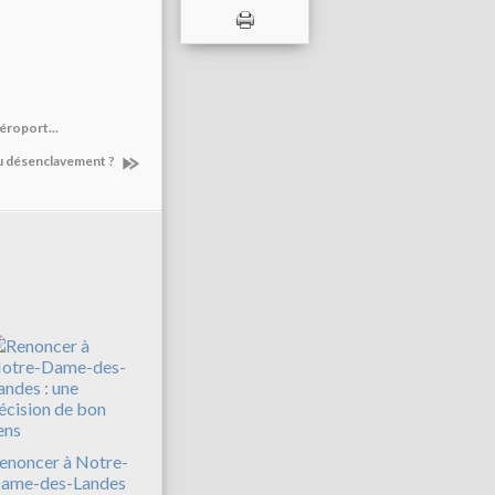
éroport...
u désenclavement ?
enoncer à Notre-
ame-des-Landes